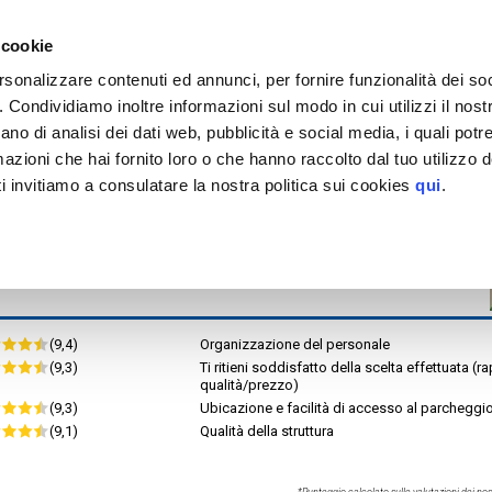
EGGIO
tinazioni servite >
 cookie
Roma
Roma Vaticano
rsonalizzare contenuti ed annunci, per fornire funzionalità dei so
Garage Centrale Roma
o. Condividiamo inoltre informazioni sul modo in cui utilizzi il nostr
or.rid.
MAPPA
ano di analisi dei dati web, pubblicità e social media, i quali pot
tteristiche
azioni che hai fornito loro o che hanno raccolto dal tuo utilizzo de
H. MAX 2,95 m
i invitiamo a consulatare la nostra politica sui cookies
qui
.
(9,4)
Organizzazione del personale
(9,3)
Ti ritieni soddisfatto della scelta effettuata (r
qualità/prezzo)
(9,3)
Ubicazione e facilità di accesso al parcheggi
(9,1)
Qualità della struttura
*Punteggio calcolato sulle valutazioni dei nost