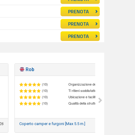
PRENOTA
PRENOTA
PRENOTA
Rob
Supe
(10)
Organizzazione del personale
(10)
(10)
Ubicazione e facilità di accesso al parcheggio
(10)
Qualità della struttura
26
Coperto camper e furgoni [Max 5.5 m.]