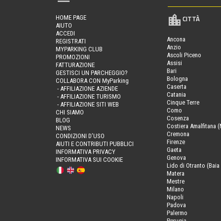
HOME PAGE
CITTÀ
AIUTO
ACCEDI
Ancona
REGISTRATI
Anzio
MYPARKING CLUB
Ascoli Piceno
PROMOZIONI
Assisi
FATTURAZIONE
Bari
GESTISCI UN PARCHEGGIO?
Bologna
COLLABORA CON MyParking
Caserta
- AFFILIAZIONE AZIENDE
Catania
- AFFILIAZIONE TURISMO
Cinque Terre
- AFFILIAZIONE SITI WEB
Como
CHI SIAMO
Cosenza
BLOG
Costiera Amalfitana (
NEWS
Cremona
CONDIZIONI D’USO
Firenze
AIUTI E CONTRIBUTI PUBBLICI
Gaeta
INFORMATIVA PRIVACY
Genova
INFORMATIVA SUI COOKIE
Lido di Otranto (Baia 
Matera
Mestre
Milano
Napoli
Padova
Palermo
Perugia