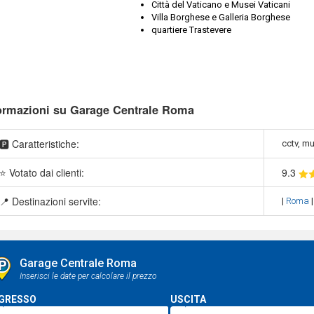
Città del Vaticano e Musei Vaticani
Villa Borghese e Galleria Borghese
quartiere Trastevere
ormazioni su Garage Centrale Roma
🅿️ Caratteristiche:
cctv, mu
⭐ Votato dai clienti:
9
.3
📍 Destinazioni servite:
|
Roma
Garage Centrale Roma
Inserisci le date per calcolare il prezzo
GRESSO
USCITA