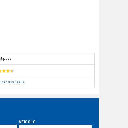
ltipass
|
Roma Vaticano
VEICOLO