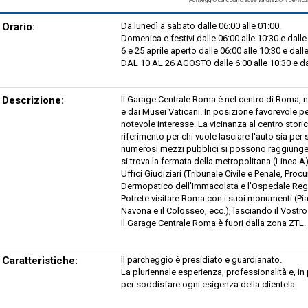
Orario:
Da lunedì a sabato dalle 06:00 alle 01:00.
Domenica e festivi dalle 06:00 alle 10:30 e dalle 
6 e 25 aprile aperto dalle 06:00 alle 10:30 e dalle
DAL 10 AL 26 AGOSTO dalle 6:00 alle 10:30 e dal
Descrizione:
Il Garage Centrale Roma è nel centro di Roma, n
e dai Musei Vaticani. In posizione favorevole
notevole interesse. La vicinanza al centro stor
riferimento per chi vuole lasciare l'auto sia per 
numerosi mezzi pubblici si possono raggiungere
si trova la fermata della metropolitana (Linea 
Uffici Giudiziari (Tribunale Civile e Penale, Proc
Dermopatico dell'Immacolata e l'Ospedale Reg
Potrete visitare Roma con i suoi monumenti (Pia
Navona e il Colosseo, ecc.), lasciando il Vostr
Il Garage Centrale Roma è fuori dalla zona ZTL.
Caratteristiche:
Il parcheggio è presidiato e guardianato.
La pluriennale esperienza, professionalità e, i
per soddisfare ogni esigenza della clientela.