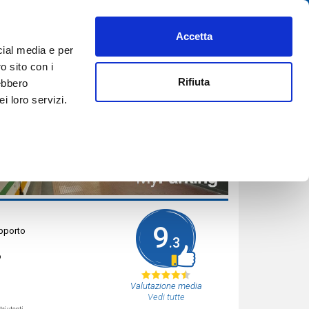
Accetta
PREFERITI
AIUTO
REGISTRATI
ACCEDI
ITA
cial media e per
PRENOTA ORA
o sito con i
Rifiuta
rebbero
i loro servizi.
9
apporto
.3
o
Valutazione media
Vedi tutte
ri utenti