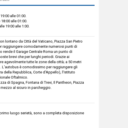
19:00 alle 01:00.
 18:00 alle 01:00.
le 19:00 alle 1:00.
on lontano da Città del Vaticano, Piazza San Pietro
 per raggiungere comodamente numerosi punti di
ico rende il Garage Centrale Roma un punto di
soste brevi che per lunghi periodi. Grazie ai
 agevolmente tutte le zone della città; a 50 metri
A). L'autobus è comodissimo per raggiungere gli
ura della Repubblica, Corte d'Appello), l'Istituto
ionale Oftalmico.
zza di Spagna, Fontana di Trevi, Il Pantheon, Piazza
o mezzo al sicuro in parcheggio.
n primo luogo serietà, sono a completa disposizione