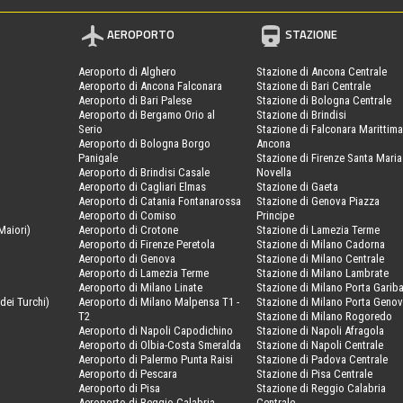
AEROPORTO
STAZIONE
Aeroporto di Alghero
Stazione di Ancona Centrale
Aeroporto di Ancona Falconara
Stazione di Bari Centrale
Aeroporto di Bari Palese
Stazione di Bologna Centrale
Aeroporto di Bergamo Orio al
Stazione di Brindisi
Serio
Stazione di Falconara Marittima
Aeroporto di Bologna Borgo
Ancona
Panigale
Stazione di Firenze Santa Maria
Aeroporto di Brindisi Casale
Novella
Aeroporto di Cagliari Elmas
Stazione di Gaeta
Aeroporto di Catania Fontanarossa
Stazione di Genova Piazza
Aeroporto di Comiso
Principe
Maiori)
Aeroporto di Crotone
Stazione di Lamezia Terme
Aeroporto di Firenze Peretola
Stazione di Milano Cadorna
Aeroporto di Genova
Stazione di Milano Centrale
Aeroporto di Lamezia Terme
Stazione di Milano Lambrate
Aeroporto di Milano Linate
Stazione di Milano Porta Gariba
dei Turchi)
Aeroporto di Milano Malpensa T1 -
Stazione di Milano Porta Geno
T2
Stazione di Milano Rogoredo
Aeroporto di Napoli Capodichino
Stazione di Napoli Afragola
Aeroporto di Olbia-Costa Smeralda
Stazione di Napoli Centrale
Aeroporto di Palermo Punta Raisi
Stazione di Padova Centrale
Aeroporto di Pescara
Stazione di Pisa Centrale
Aeroporto di Pisa
Stazione di Reggio Calabria
Aeroporto di Reggio Calabria
Centrale