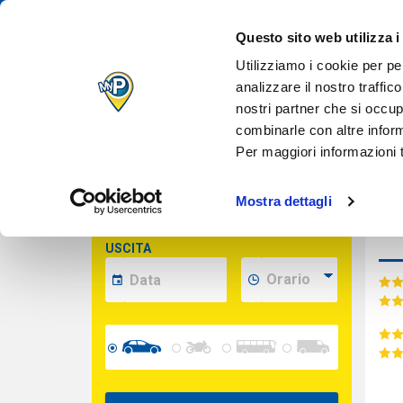
IL TUO PARCH
Des
Questo sito web utilizza i
QUANDO VUOI
Inserisci le date per calcolare il prezzo
Utilizziamo i cookie per pe
analizzare il nostro traffic
nostri partner che si occup
Cara
INDIRIZZO
combinarle con altre inform
(opzionale)
Per maggiori informazioni t
INGRESSO
Mostra dettagli
USCITA