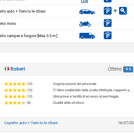
to auto + Tieni tu le chiavi
rto moto
rto camper e furgoni [Max 5.5 m.]
Robert
Ottimo
9.5
(10)
Organizzazione del personale
(10)
Ti ritieni soddisfatto della scelta effettuata (rapporto qualità/prezzo)
(10)
Ubicazione e facilità di accesso al parcheggio
(8)
Qualità della struttura
Coperto auto + Tieni tu le chiavi
16/07/20