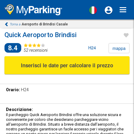
Toggl
navig
Aeroporto di Brindisi Casale
Torna a
Quick Aeroporto Brindisi
8.4
H24
mappa
52 recensioni
Inserisci le date per calcolare il prezzo
Orario:
H24
Descrizione:
Il parcheggio Quick Aeroporto Brindisi offre una soluzione sicura e
conveniente per coloro che desiderano parcheggiare vicino
all'aeroporto di Brindisi. Situato a breve distanza dall'aeroporto, il
nostro parcheggio garantisce un facile accesso per i viaggiatori che
cercano un posto sicuro per lasciare il proprio veicolo durante il loro