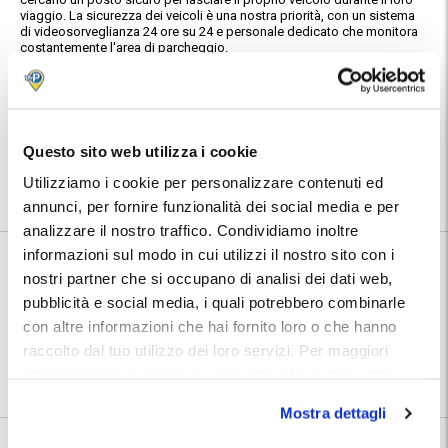
viaggio. La sicurezza dei veicoli è una nostra priorità, con un sistema
di videosorveglianza 24 ore su 24 e personale dedicato che monitora
costantemente l'area di parcheggio.
Caratteristiche:
Sicuro e videosorvegliato.
Posizione:
Troverai indirizzo e numeri telefonici del parcheggio nella conferma
Questo sito web utilizza i cookie
prenotazione MyParking.
Utilizziamo i cookie per personalizzare contenuti ed
Utilizza la mappa per conoscere la posizione del parcheggio.
annunci, per fornire funzionalità dei social media e per
analizzare il nostro traffico. Condividiamo inoltre
informazioni sul modo in cui utilizzi il nostro sito con i
Informazioni su Quick Aeroporto Brindisi
nostri partner che si occupano di analisi dei dati web,
pubblicità e social media, i quali potrebbero combinarle
🅿️ Caratteristiche:
cctv
con altre informazioni che hai fornito loro o che hanno
⭐ Votato dai clienti:
8
.4
raccolto dal tuo utilizzo dei loro servizi. Per maggiori
informazioni ti invitiamo a consulatare la nostra politica
📍 Destinazioni servite:
|
Aeroporto di Brindisi Casale
sui cookies
qui
.
Mostra dettagli
8.4
52 recensioni
Vedi tutte