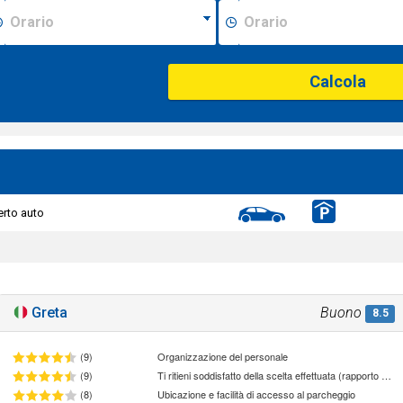
Calcola
rto auto
Greta
Buono
8.5
(9)
Organizzazione del personale
(9)
Ti ritieni soddisfatto della scelta effettuata (rapporto qualità/prezzo)
(8)
Ubicazione e facilità di accesso al parcheggio