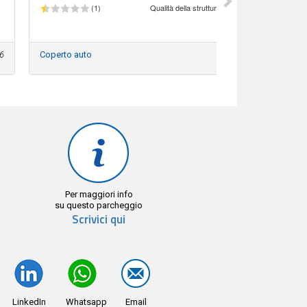
(1)
Qualità della struttura
6
Coperto auto
08
Per maggiori info
su questo parcheggio
Scrivici qui
LinkedIn
Whatsapp
Email