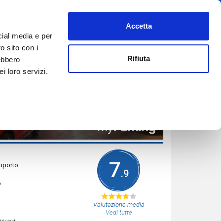
Accetta
PREFERITI
AIUTO
REGISTRATI
ACCEDI
ITA
cial media e per
PRENOTA ORA
o sito con i
Rifiuta
rebbero
i loro servizi.
7
apporto
.9
o
Valutazione media
Vedi tutte
ri utenti