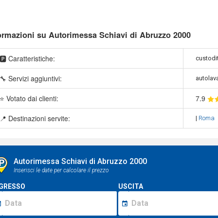
ormazioni su Autorimessa Schiavi di Abruzzo 2000
🅿️ Caratteristiche:
custodit
🔧 Servizi aggiuntivi:
autolava
⭐ Votato dai clienti:
7
.9
📍 Destinazioni servite:
|
Roma
Autorimessa Schiavi di Abruzzo 2000
Inserisci le date per calcolare il prezzo
GRESSO
USCITA