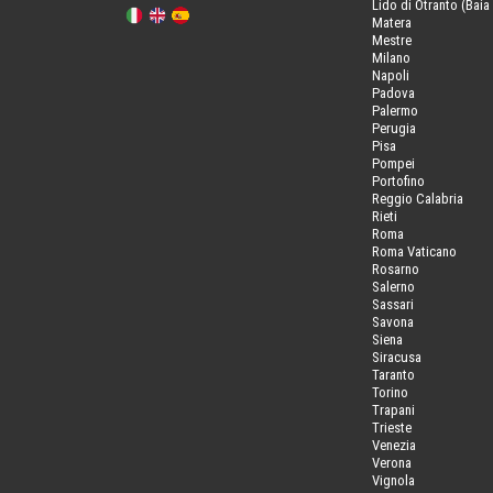
Lido di Otranto (Baia 
Matera
Mestre
Milano
Napoli
Padova
Palermo
Perugia
Pisa
Pompei
Portofino
Reggio Calabria
Rieti
Roma
Roma Vaticano
Rosarno
Salerno
Sassari
Savona
Siena
Siracusa
Taranto
Torino
Trapani
Trieste
Venezia
Verona
Vignola