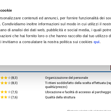
EGGIO
tinazioni servite >
 cookie
Roma
rsonalizzare contenuti ed annunci, per fornire funzionalità dei so
Autorimessa Schiavi di Abruzzo 2000
o. Condividiamo inoltre informazioni sul modo in cui utilizzi il nostr
or.rid.
EV
MAPPA
ano di analisi dei dati web, pubblicità e social media, i quali pot
tteristiche
azioni che hai fornito loro o che hanno raccolto dal tuo utilizzo de
H. MAX 3.50 m
i invitiamo a consulatare la nostra politica sui cookies
qui
.
izi aggiuntivi
(8,3)
Organizzazione del personale
(8,3)
Ti ritieni soddisfatto della scelta effettuata (r
qualità/prezzo)
(7,5)
Ubicazione e facilità di accesso al parcheggi
(7,6)
Qualità della struttura
*Punteggio calcolato sulle valutazioni dei nost