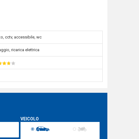
o, cctv, accessibile, wc
ggio, ricarica elettrica
VEICOLO