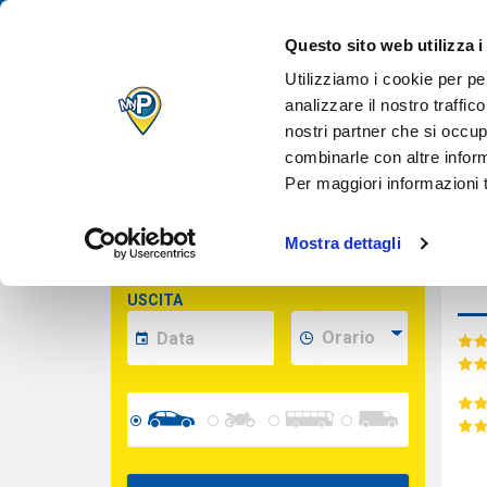
IL TUO PARCH
Des
Questo sito web utilizza i
QUANDO VUOI
Inserisci le date per calcolare il prezzo
Utilizziamo i cookie per pe
analizzare il nostro traffic
nostri partner che si occup
Cara
INDIRIZZO
combinarle con altre inform
(opzionale)
Per maggiori informazioni t
INGRESSO
Mostra dettagli
Serv
USCITA