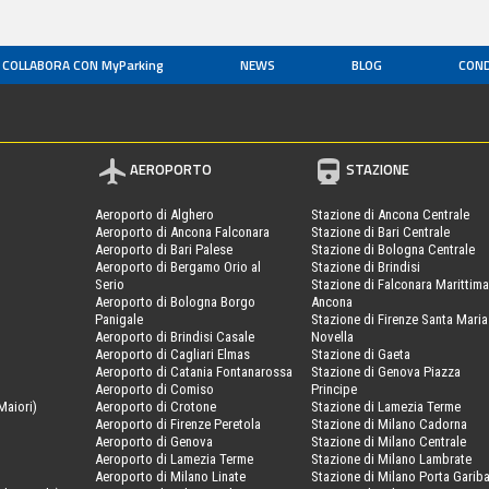
COLLABORA CON MyParking
NEWS
BLOG
COND
AEROPORTO
STAZIONE
Aeroporto di Alghero
Stazione di Ancona Centrale
Aeroporto di Ancona Falconara
Stazione di Bari Centrale
Aeroporto di Bari Palese
Stazione di Bologna Centrale
Aeroporto di Bergamo Orio al
Stazione di Brindisi
Serio
Stazione di Falconara Marittima
Aeroporto di Bologna Borgo
Ancona
Panigale
Stazione di Firenze Santa Maria
Aeroporto di Brindisi Casale
Novella
Aeroporto di Cagliari Elmas
Stazione di Gaeta
Aeroporto di Catania Fontanarossa
Stazione di Genova Piazza
Aeroporto di Comiso
Principe
Maiori)
Aeroporto di Crotone
Stazione di Lamezia Terme
Aeroporto di Firenze Peretola
Stazione di Milano Cadorna
Aeroporto di Genova
Stazione di Milano Centrale
Aeroporto di Lamezia Terme
Stazione di Milano Lambrate
Aeroporto di Milano Linate
Stazione di Milano Porta Gariba