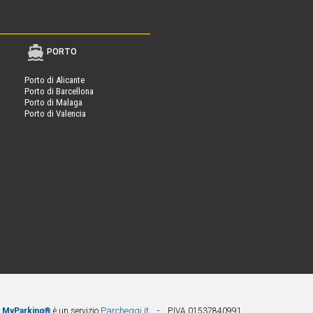
PORTO
Porto di Alicante
Porto di Barcellona
Porto di Malaga
Porto di Valencia
a
Parcheggi.it
MyParking®
è un servizio
- P.IVA 01537840991