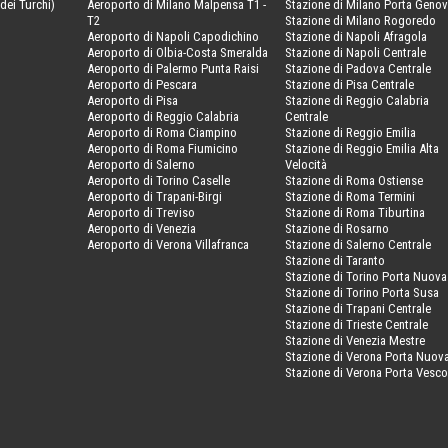
dei Turchi)
Aeroporto di Milano Malpensa T1 -
Stazione di Milano Porta Geno
T2
Stazione di Milano Rogoredo
Aeroporto di Napoli Capodichino
Stazione di Napoli Afragola
Aeroporto di Olbia-Costa Smeralda
Stazione di Napoli Centrale
Aeroporto di Palermo Punta Raisi
Stazione di Padova Centrale
Aeroporto di Pescara
Stazione di Pisa Centrale
Aeroporto di Pisa
Stazione di Reggio Calabria
Aeroporto di Reggio Calabria
Centrale
Aeroporto di Roma Ciampino
Stazione di Reggio Emilia
Aeroporto di Roma Fiumicino
Stazione di Reggio Emilia Alta
Aeroporto di Salerno
Velocità
Aeroporto di Torino Caselle
Stazione di Roma Ostiense
Aeroporto di Trapani-Birgi
Stazione di Roma Termini
Aeroporto di Treviso
Stazione di Roma Tiburtina
Aeroporto di Venezia
Stazione di Rosarno
Aeroporto di Verona Villafranca
Stazione di Salerno Centrale
Stazione di Taranto
Stazione di Torino Porta Nuova
Stazione di Torino Porta Susa
Stazione di Trapani Centrale
Stazione di Trieste Centrale
Stazione di Venezia Mestre
Stazione di Verona Porta Nuov
Stazione di Verona Porta Vesc