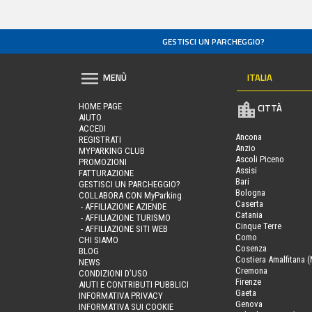
GESTISCI UN PARCHEGGIO?
ITALIA
MENÙ
HOME PAGE
CITTÀ
AIUTO
ACCEDI
Ancona
REGISTRATI
Anzio
MYPARKING CLUB
Ascoli Piceno
PROMOZIONI
Assisi
FATTURAZIONE
Bari
GESTISCI UN PARCHEGGIO?
Bologna
COLLABORA CON MyParking
Caserta
- AFFILIAZIONE AZIENDE
Catania
- AFFILIAZIONE TURISMO
Cinque Terre
- AFFILIAZIONE SITI WEB
Como
CHI SIAMO
Cosenza
BLOG
Costiera Amalfitana (
NEWS
Cremona
CONDIZIONI D’USO
Firenze
AIUTI E CONTRIBUTI PUBBLICI
Gaeta
INFORMATIVA PRIVACY
Genova
INFORMATIVA SUI COOKIE