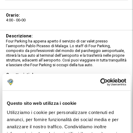
Orario:
4:00 - 00-00
Descrizione:
Four Parking ha appena aperto il servizio di car valet presso
l'aeroporto Pablo Picasso di Malaga. Lo staff di Four Parking,
composto da professionisti del mondo del parcheggio aeroportuale,
ritirerà la tua auto al terminal dell'aeroporto e la trasferirà nelle proprie
strutture, adiacenti all'aeroporto. Così puoi viaggiare in tutta tranquillità
e lasciare che Four Parking si occupi della tua auto.
Caratteristiche:
Four Parking valet consegnerà la tua auto alla loro struttura. Il
parcheggio è super controllato, custodito, recintato perimetralmente e
dotato di sistema di protezione a circuito chiuso.
Ritiro e consegna al terminal:
Questo sito web utilizza i cookie
Servizio di consegna: chiama il parcheggio 20 minuti prima di arrivare
al punto di incontro.
Utilizziamo i cookie per personalizzare contenuti ed
Servizio di ritiro: al ritiro dei bagagli, contatta il personale del
annunci, per fornire funzionalità dei social media e per
parcheggio. Se il tuo volo di ritorno subirà un ritardo, ti preghiamo di
analizzare il nostro traffico. Condividiamo inoltre
informarci per telefono o e-mail.