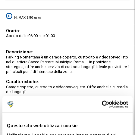
H. MAX 3.50 m m
Orario:
Aperto dalle 06:00 alle 01:00.
Descrizione:
Parking Nomentana è un garage coperto, custodito e videosorvegliato
nel quartiere Sacco Pastore, Municipio Roma III. In posizione
strategica, offre anche servizio di custodia bagagli. Ideale per visitare i
principali punti di interesse della zona.
Caratteristiche:
Garage coperto, custodito e videosorvegliato. Offre anche la custodia
dei bagagli.
Posizione:
Troverai indirizzo e numeri telefonici del parcheggio nella conferma
prenotazione MyParking.
Utilizza la mappa per conoscere la posizione del parcheggio.
Questo sito web utilizza i cookie
Utilizziamo i cookie per personalizzare contenuti ed