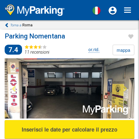
Toggl
navig
Roma
Torna a
Parking Nomentana
7.4
or.rid.
mappa
11 recensioni
Previous
Next
Inserisci le date per calcolare il prezzo