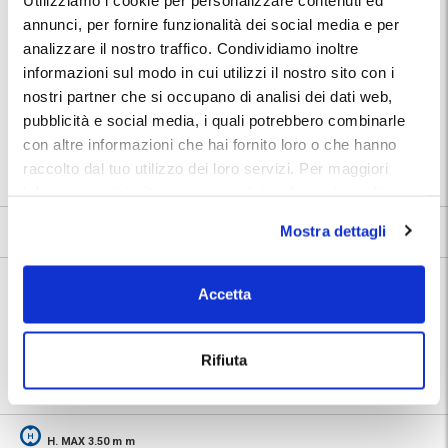
annunci, per fornire funzionalità dei social media e per
Informazioni su Parking Nomentana
analizzare il nostro traffico. Condividiamo inoltre
🅿️ Caratteristiche:
informazioni sul modo in cui utilizzi il nostro sito con i
custodito, cctv, accessibile, wc
nostri partner che si occupano di analisi dei dati web,
🔧 Servizi aggiuntivi:
deposito bagagli
pubblicità e social media, i quali potrebbero combinarle
⭐ Votato dai clienti:
7
.4
con altre informazioni che hai fornito loro o che hanno
📍 Destinazioni servite:
|
Roma
raccolto dal tuo utilizzo dei loro servizi. Per maggiori
informazioni ti invitiamo a consulatare la nostra politica
sui cookies
qui
.
7.4
Mostra dettagli
11 recensioni
Vedi tutte
Nelle vicinanze:
Accetta
Luna Park Città di Roma
11 minuti a piedi
Parco delle Valli
18 minuti a piedi
Rifiuta
H. MAX 3.50 m m