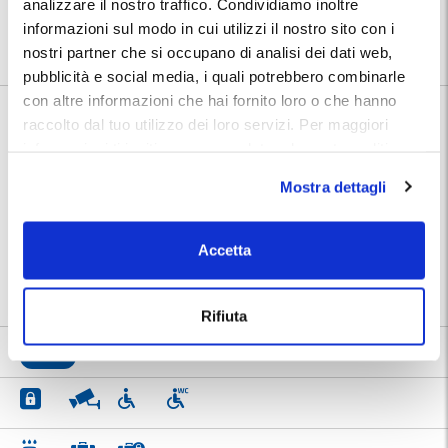
analizzare il nostro traffico. Condividiamo inoltre
Troverai indirizzo e numeri telefonici del parcheggio nella conferma
prenotazione MyParking.
informazioni sul modo in cui utilizzi il nostro sito con i
Utilizza la mappa per conoscere la posizione del parcheggio.
nostri partner che si occupano di analisi dei dati web,
pubblicità e social media, i quali potrebbero combinarle
con altre informazioni che hai fornito loro o che hanno
Informazioni su Park and House
raccolto dal tuo utilizzo dei loro servizi. Per maggiori
informazioni ti invitiamo a consulatare la nostra politica
🅿️ Caratteristiche:
custodito, cctv, accessibile, wc
sui cookies
qui
.
Mostra dettagli
autolavaggio, avvolgimento
🔧 Servizi aggiuntivi:
bagagli, deposito bagagli
⭐ Votato dai clienti:
9
.3
Accetta
|
Porto di Bari
|
Aeroporto di Bari
📍 Destinazioni servite:
Palese
Rifiuta
9.3
750 recensioni
Vedi tutte