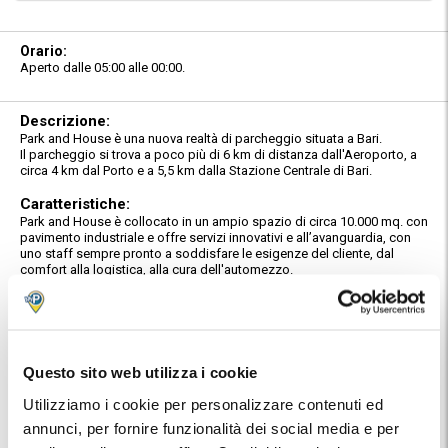
Orario:
Aperto dalle 05:00 alle 00:00.
Descrizione:
Park and House è una nuova realtà di parcheggio situata a Bari.
Il parcheggio si trova a poco più di 6 km di distanza dall'Aeroporto, a
circa 4 km dal Porto e a 5,5 km dalla Stazione Centrale di Bari.
Caratteristiche:
Park and House è collocato in un ampio spazio di circa 10.000 mq. con
pavimento industriale e offre servizi innovativi e all’avanguardia, con
uno staff sempre pronto a soddisfare le esigenze del cliente, dal
comfort alla logistica, alla cura dell'automezzo.
Il parcheggio è custodito e video sorvegliato, con possibilità di
pernottare nelle 5 stanze super accessoriate e confortevoli, perfette in
caso di scalo aereo, esigenze lavorative o semplicemente per
dedicarsi un po' di relax.
Servizio Navetta Gratuito:
Questo sito web utilizza i cookie
Il servizio navetta è gratuito e sempre disponibile, andata e ritorno, a
servizio di tutte le destinazioni con area di sosta.
Utilizziamo i cookie per personalizzare contenuti ed
annunci, per fornire funzionalità dei social media e per
Posizione: