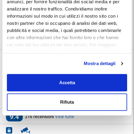
terminal dell'aeroporto di Bari Palese o al porto di Bari con la navetta.
annunci, per fornire funzionalità dei social media e per
La navetta non parte ad orario prefissato ma è attiva al servizio delle
analizzare il nostro traffico. Condividiamo inoltre
necessità del singolo cliente.
informazioni sul modo in cui utilizzi il nostro sito con i
Posizione:
nostri partner che si occupano di analisi dei dati web,
Utilizza la mappa per calcolare il percorso per raggiungere il
parcheggio. Dopo la prenotazione troverai nel tuo Voucher MyParking
pubblicità e social media, i quali potrebbero combinarle
indirizzo e numeri telefonici dedicati del parcheggio.
con altre informazioni che hai fornito loro o che hanno
raccolto dal tuo utilizzo dei loro servizi. Per maggiori
informazioni ti invitiamo a consulatare la nostra politica
sui cookies
qui
.
Informazioni su KOALA Parking
Mostra dettagli
🅿️ Caratteristiche:
custodito, cctv
Accetta
⭐ Votato dai clienti:
9
.4
|
Porto di Bari
|
Aeroporto di Bari
📍 Destinazioni servite:
Palese
Rifiuta
9.4
216 recensioni
Vedi tutte