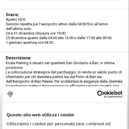
Orario:
Aperto H24.
Servizio navetta per l'aeroporto attivo dalle 04:00 fino all'arrivo
dell'ultimo volo.
24 e 31 dicembre chiusura ore 19:00.
25 dicembre aperto dalle 04:30 alle 13:00 e dalle 17:00 alle 00:00.
1 gennaio apertura ore 04:30.
Descrizione:
Koala Parking è situato nel quartiere San Girolamo a Bari, in ottima
posizione.
La collocazione strategica del parcheggio, lo rende un valido punto di
riferimento per chi desidera partire sia dal Porto di Bari sia
dall'Aeroporto di Bari Palese. Per soddisfare le esigenze della clientela
il parcheggio mette a disposizione un efficiente servizio navetta con
destinazione Porto di Bari e Aeroporto di Bari Palese.
Caratteristiche:
Il parcheggio è custodito e guardianato 24 ore su 24. Offre la massima
sicurezza per i mezzi in parcheggio.
Questo sito web utilizza i cookie
Servizio Navetta:
Utilizziamo i cookie per personalizzare contenuti ed
Gli addetti del parcheggio ti accompagneranno gratuitamente al