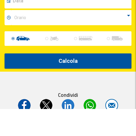
Calcola
Condividi
Parcheggi.it
MyParking®
è un servizio
- P.IVA 01537840991