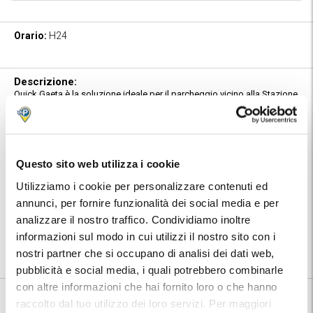
Orario:
H24
Descrizione:
Quick Gaeta è la soluzione ideale per il parcheggio vicino alla Stazione
Ferroviaria di Gaeta. Situato a breve distanza dalla stazione, offre
comodità e sicurezza per chi viaggia in treno. Il parcheggio è aperto 24
ore su 24, 7 giorni su 7, garantendo accesso flessibile in ogni
momento. Con servizi di sicurezza avanzati, Quick Gaeta assicura la
tranquillità dei viaggiatori.
Questo sito web utilizza i cookie
Caratteristiche:
Utilizziamo i cookie per personalizzare contenuti ed
Presidiato e videosorvegliato H24.
annunci, per fornire funzionalità dei social media e per
Posizione:
analizzare il nostro traffico. Condividiamo inoltre
Troverai indirizzo e numeri telefonici del parcheggio nella conferma
prenotazione MyParking.
informazioni sul modo in cui utilizzi il nostro sito con i
Utilizza la mappa per conoscere la posizione del parcheggio.
nostri partner che si occupano di analisi dei dati web,
pubblicità e social media, i quali potrebbero combinarle
con altre informazioni che hai fornito loro o che hanno
raccolto dal tuo utilizzo dei loro servizi. Per maggiori
Informazioni su Quick Stazione di Gaeta