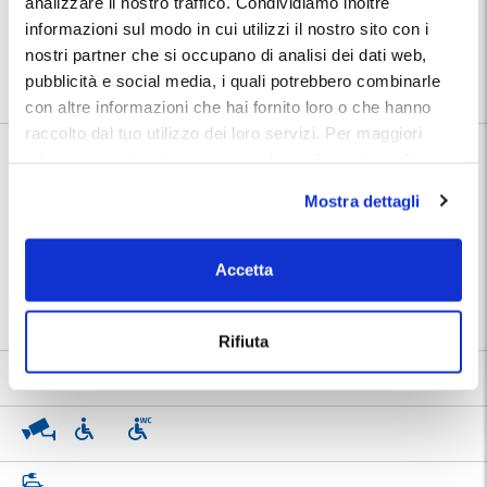
analizzare il nostro traffico. Condividiamo inoltre
Posizione:
informazioni sul modo in cui utilizzi il nostro sito con i
Utilizza la mappa per calcolare il percorso per raggiungere il
parcheggio. Dopo la prenotazione troverai nel tuo Voucher MyParking
nostri partner che si occupano di analisi dei dati web,
indirizzo e numeri telefonici dedicati del parcheggio.
pubblicità e social media, i quali potrebbero combinarle
con altre informazioni che hai fornito loro o che hanno
raccolto dal tuo utilizzo dei loro servizi. Per maggiori
informazioni ti invitiamo a consulatare la nostra politica
Informazioni su BP - Getafe - Parking General
sui cookies
qui
.
Palacio
Mostra dettagli
🅿️ Caratteristiche:
cctv, accessibile, wc
Accetta
🔧 Servizi aggiuntivi:
ricarica elettrica
📍 Destinazioni servite:
|
Getafe
Rifiuta
H. MAX 2.20 m