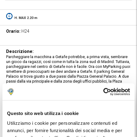
H. MAX 2.20 m
Orario:
H24
Descrizione:
Parcheggiare la macchina a Getafe potrebbe, a prima vista, sembrare
un gioco da ragazzi, così come in tutta la zona sud di Madrid. Tuttavia,
parcheggiare nel centro di Getafe non è facile. Ora con MyParking puoi
smettere di preoccuparti se devi andare a Getafe. Il parking General
Palacio si trova giusto a due passi dalla Piazza General Palacio. A due
passi dalla via principale e dalla zona degli uffici pubblici, la Plaza
España, la clínica Dra Ana Barrutia e la base aérea de Getafe.
Caratteristiche:
Il parcheggio è presidiato, guardianato e sottoposto a
videosorveglianza 24h su 24 attraverso telecamere a circuito chiuso a
copertura dell'intera area. È totalmente illuminato e senza barriere
Questo sito web utilizza i cookie
architettoniche. Il parking General Palacio è su tre piani e i posti auto
sono ampli e comodi. Tra l'altro, offre posti per persone con mobilità
Utilizziamo i cookie per personalizzare contenuti ed
ridotta, punti di ricarica per macchine elettriche, ascensori e servizio
annunci, per fornire funzionalità dei social media e per
gratuito di pressione gomme.