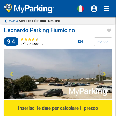
Toggl
navig
Aeroporto di Roma Fiumicino
Torna a
Leonardo Parking Fiumicino
9.4
H24
mappa
585 recensioni
Previous
Next
Inserisci le date per calcolare il prezzo