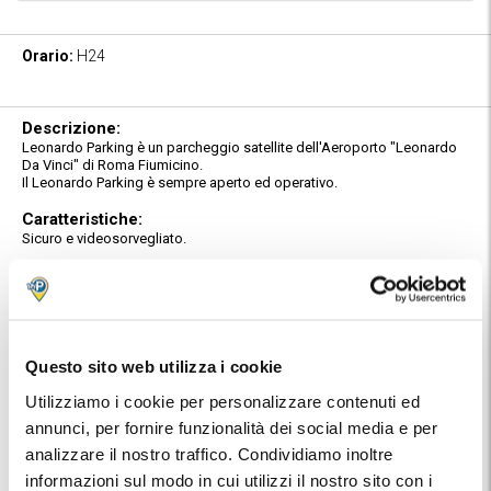
Orario:
H24
Descrizione:
Leonardo Parking è un parcheggio satellite dell'Aeroporto "Leonardo
Da Vinci" di Roma Fiumicino.
Il Leonardo Parking è sempre aperto ed operativo.
Caratteristiche:
Sicuro e videosorvegliato.
Servizio Car Valet:
Arrivati in zona aeroporto, seguire le indicazioni ARRIVI/BREVE
SOSTA/PT3. Arrivati alla sbarra prendere il biglietto per entrare nell'area
predisposta dove si trovano gli operatori car valet. Consegnare il
biglietto all'addetto del parcheggio che prenderà in consegna l'auto.
La riconsegna del veicolo avverrà nel medesimo luogo. Ricordati di
Questo sito web utilizza i cookie
contattare il parcheggio 20 minuti prima di raggiungere l'aeroporto.
Utilizziamo i cookie per personalizzare contenuti ed
Posizione:
annunci, per fornire funzionalità dei social media e per
Troverai indirizzo e numeri telefonici del parcheggio nella conferma
analizzare il nostro traffico. Condividiamo inoltre
prenotazione MyParking.
Utilizza la mappa per conoscere la posizione del parcheggio.
informazioni sul modo in cui utilizzi il nostro sito con i