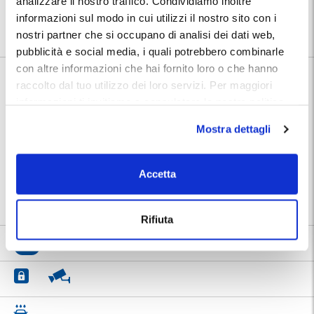
analizzare il nostro traffico. Condividiamo inoltre
prenotazione troverai nel tuo Voucher MyParking indirizzo e numeri
informazioni sul modo in cui utilizzi il nostro sito con i
telefonici dedicati del parcheggio.
nostri partner che si occupano di analisi dei dati web,
pubblicità e social media, i quali potrebbero combinarle
con altre informazioni che hai fornito loro o che hanno
Informazioni su Low Cost Parking Aeropuerto
raccolto dal tuo utilizzo dei loro servizi. Per maggiori
Málaga
informazioni ti invitiamo a consulatare la nostra politica
sui cookies
qui
.
Mostra dettagli
🅿️ Caratteristiche:
custodito, cctv
🔧 Servizi aggiuntivi:
autolavaggio
⭐ Votato dai clienti:
8
.0
Accetta
📍 Destinazioni servite:
|
Aeroporto di Malaga
Rifiuta
8
180 recensioni
Vedi tutte