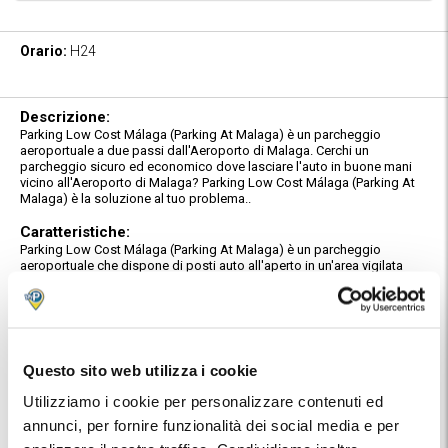
Orario:
H24
Descrizione:
Parking Low Cost Málaga (Parking At Malaga) è un parcheggio
aeroportuale a due passi dall'Aeroporto di Malaga. Cerchi un
parcheggio sicuro ed economico dove lasciare l'auto in buone mani
vicino all'Aeroporto di Malaga? Parking Low Cost Málaga (Parking At
Malaga) è la soluzione al tuo problema..
Caratteristiche:
Parking Low Cost Málaga (Parking At Malaga) è un parcheggio
aeroportuale che dispone di posti auto all'aperto in un'area vigilata
H24 a un ottimo prezzo. Il servizio prevede lavaggio gratuito a partire
dal 4 giorno (servizio soggetto a disponibilità).
Servizio Navetta Gratuito:
Parking Low Cost Málaga (Parking At Malaga) è un parking con navetta
gratuita e immediata da e verso l'Aeroporto di Malaga.
Questo sito web utilizza i cookie
Al ritorno, mentre ritiri i bagagli, chiama il telefono indicato nell'email di
conferma per avvisare il personale del parcheggio del tuo arrivo.
Utilizziamo i cookie per personalizzare contenuti ed
annunci, per fornire funzionalità dei social media e per
Ubicazione:
Utilizza la mappa per conoscere l'ubicazione del parcheggio. Dopo la