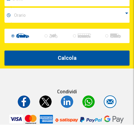
Calcola
Condividi
Parcheggi.it
MyParking®
è un servizio
- P.IVA 01537840991