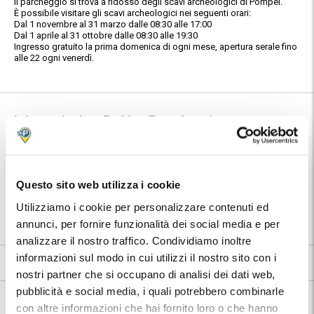
Il parcheggio si trova a ridosso degli scavi archeologici di Pompei.
È possibile visitare gli scavi archeologici nei seguenti orari:
Dal 1 novembre al 31 marzo dalle 08:30 alle 17:00
Dal 1 aprile al 31 ottobre dalle 08:30 alle 19:30
Ingresso gratuito la prima domenica di ogni mese, apertura serale fino
alle 22 ogni venerdì.
Informazioni su Parking Zeus Area 1
🅿️ Caratteristiche:
custodito
🔧 Servizi aggiuntivi:
ricarica elettrica
Questo sito web utilizza i cookie
⭐ Votato dai clienti:
9
.2
Utilizziamo i cookie per personalizzare contenuti ed
📍 Destinazioni servite:
|
Pompei
annunci, per fornire funzionalità dei social media e per
analizzare il nostro traffico. Condividiamo inoltre
informazioni sul modo in cui utilizzi il nostro sito con i
9.2
108 recensioni
Vedi tutte
nostri partner che si occupano di analisi dei dati web,
pubblicità e social media, i quali potrebbero combinarle
Nelle vicinanze:
con altre informazioni che hai fornito loro o che hanno
Camping Zeus Pompei si trova vicinissimo all'ingresso degli Scavi