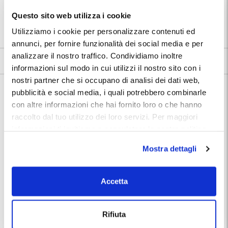
⭐ Votato dai clienti:
8
.3
Questo sito web utilizza i cookie
📍 Destinazioni servite:
|
Firenze
Utilizziamo i cookie per personalizzare contenuti ed
annunci, per fornire funzionalità dei social media e per
analizzare il nostro traffico. Condividiamo inoltre
8.3
115 recensioni
Vedi tutte
informazioni sul modo in cui utilizzi il nostro sito con i
nostri partner che si occupano di analisi dei dati web,
Nelle vicinanze:
pubblicità e social media, i quali potrebbero combinarle
Garage Palazzo Vecchio si trova a pochi passi dall'omonimo edificio
trecentesco e dai principali punti di interesse storico, culturale e
con altre informazioni che hai fornito loro o che hanno
artistico della città di Firenze.
raccolto dal tuo utilizzo dei loro servizi. Per maggiori
informazioni ti invitiamo a consulatare la nostra politica
Piazza della Signoria e Palazzo Vecchio
2 minuti a
sui cookies
qui
.
Mostra dettagli
piedi
Galleria degli Uffizi
2 minuti a
piedi
Accetta
Museo Galileo
2 minuti a
piedi
Rifiuta
Museo Nazionale del Bargello
3 minuti a