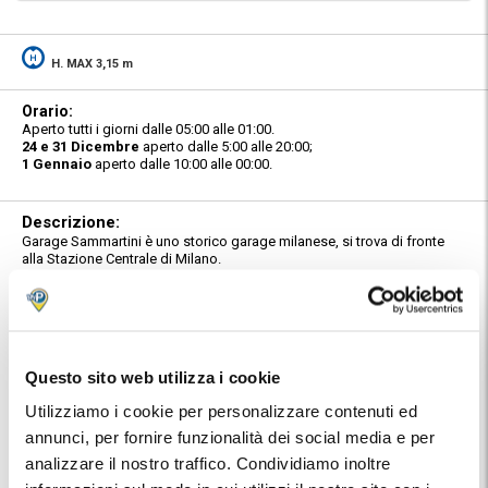
H. MAX 3,15 m
Orario:
Aperto tutti i giorni dalle 05:00 alle 01:00.
24 e 31 Dicembre
aperto dalle 5:00 alle 20:00;
1 Gennaio
aperto dalle 10:00 alle 00:00.
Descrizione:
Garage Sammartini è uno storico garage milanese, si trova di fronte
alla Stazione Centrale di Milano.
Caratteristiche:
Custodito da personale. In periodi di intenso traffico, le vetture
potrebbero essere temporaneamente trasferite, da parte del personale
del garage, presso il "parking remoto" situato a breve distanza dal
parcheggio principale. Il cliente consegna e ritira la vettura sempre
Questo sito web utilizza i cookie
presso la struttura principale.
Utilizziamo i cookie per personalizzare contenuti ed
Posti:
annunci, per fornire funzionalità dei social media e per
Al coperto per mezzi di altezza massima 3,15 metri e di lunghezza non
superiore ai 5 metri. Il parcheggio dispone di 1 colonnina per la ricarica
analizzare il nostro traffico. Condividiamo inoltre
delle auto elettriche.