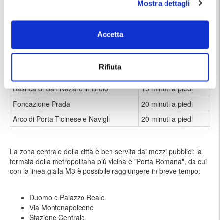
Mostra dettagli
Il parcheggio si trova nella zona sud del centro di Milano, nella vivace
zona di Porta Romana.
Accetta
Porta Romana
5 minuti a piedi
QC Termemilano
7 minuti a piedi
Rifiuta
Corso di Porta Romana
10 minuti a piedi
Basilica di San Nazaro in Brolo
15 minuti a piedi
Fondazione Prada
20 minuti a piedi
Arco di Porta Ticinese e Navigli
20 minuti a piedi
La zona centrale della città è ben servita dai mezzi pubblici: la
fermata della metropolitana più vicina è "Porta Romana", da cui
con la linea gialla M3 è possibile raggiungere in breve tempo:
Duomo e Palazzo Reale
Via Montenapoleone
Stazione Centrale