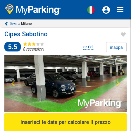
Toggl
navig
Milano
Torna a
Cipes Sabotino
5.5
or.rid.
mappa
8 recensioni
Previous
Next
Inserisci le date per calcolare il prezzo