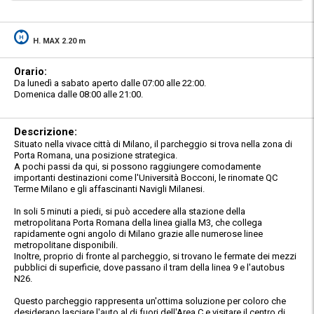
H. MAX 2.20 m
Orario:
Da lunedì a sabato aperto dalle 07:00 alle 22:00.
Domenica dalle 08:00 alle 21:00.
Descrizione:
Situato nella vivace città di Milano, il parcheggio si trova nella zona di
Porta Romana, una posizione strategica.
A pochi passi da qui, si possono raggiungere comodamente
importanti destinazioni come l'Università Bocconi, le rinomate QC
Terme Milano e gli affascinanti Navigli Milanesi.
In soli 5 minuti a piedi, si può accedere alla stazione della
metropolitana Porta Romana della linea gialla M3, che collega
rapidamente ogni angolo di Milano grazie alle numerose linee
metropolitane disponibili.
Inoltre, proprio di fronte al parcheggio, si trovano le fermate dei mezzi
pubblici di superficie, dove passano il tram della linea 9 e l'autobus
N26.
Questo parcheggio rappresenta un'ottima soluzione per coloro che
desiderano lasciare l'auto al di fuori dell'Area C e visitare il centro di