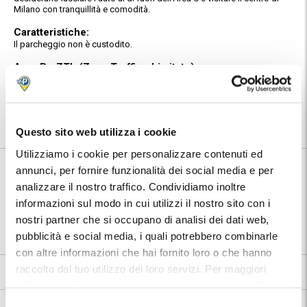
Milano con tranquillità e comodità.
Caratteristiche:
Il parcheggio non è custodito.
Area B - ZTL (Zona Traffico Limitato):
Posizione:
Troverai indirizzo e numeri telefonici del parcheggio nella conferma
prenotazione MyParking.
Utilizza la mappa per conoscere la posizione del parcheggio.
Questo sito web utilizza i cookie
Utilizziamo i cookie per personalizzare contenuti ed
annunci, per fornire funzionalità dei social media e per
Informazioni su Cipes Sabotino
analizzare il nostro traffico. Condividiamo inoltre
informazioni sul modo in cui utilizzi il nostro sito con i
⭐ Votato dai clienti:
5
.5
nostri partner che si occupano di analisi dei dati web,
📍 Destinazioni servite:
|
Milano
pubblicità e social media, i quali potrebbero combinarle
con altre informazioni che hai fornito loro o che hanno
raccolto dal tuo utilizzo dei loro servizi. Per maggiori
5.5
8 recensioni
Vedi tutte
informazioni ti invitiamo a consulatare la nostra politica
sui cookies
qui
.
Nelle vicinanze: