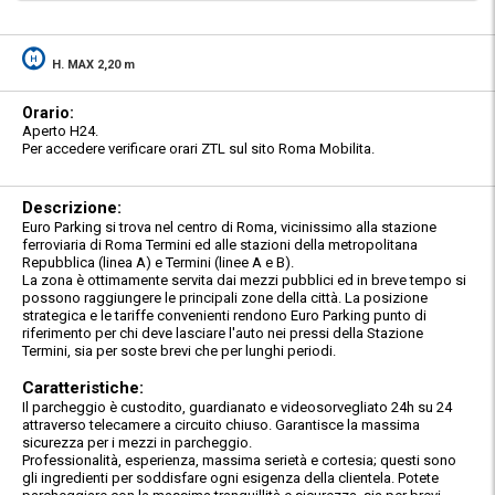
H. MAX 2,20 m
Orario:
Aperto H24.
Per accedere verificare orari ZTL sul sito Roma Mobilita.
Descrizione:
Euro Parking si trova nel centro di Roma, vicinissimo alla stazione
ferroviaria di Roma Termini ed alle stazioni della metropolitana
Repubblica (linea A) e Termini (linee A e B).
La zona è ottimamente servita dai mezzi pubblici ed in breve tempo si
possono raggiungere le principali zone della città. La posizione
strategica e le tariffe convenienti rendono Euro Parking punto di
riferimento per chi deve lasciare l'auto nei pressi della Stazione
Termini, sia per soste brevi che per lunghi periodi.
Caratteristiche:
Il parcheggio è custodito, guardianato e videosorvegliato 24h su 24
attraverso telecamere a circuito chiuso. Garantisce la massima
sicurezza per i mezzi in parcheggio.
Professionalità, esperienza, massima serietà e cortesia; questi sono
gli ingredienti per soddisfare ogni esigenza della clientela. Potete