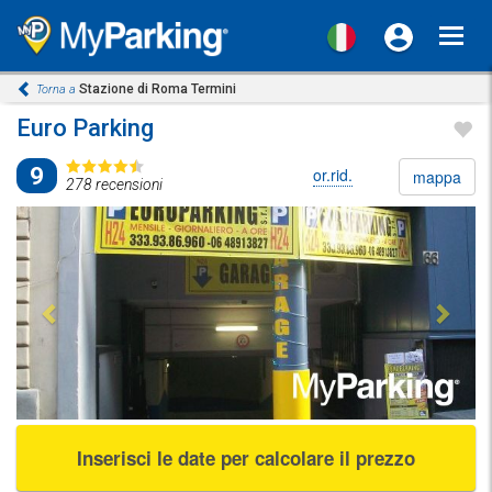
Toggl
navig
Stazione di Roma Termini
Torna a
Euro Parking
9
or.rid.
mappa
278 recensioni
Previous
Next
Inserisci le date per calcolare il prezzo