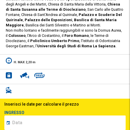
degli Angeli e dei Martiri, Chiesa di Santa Maria della Vittoria,
Chiesa
di Santa Susanna alle Terme di Diocleziano
, San Carlo alle Quattro
Fontane, Chiesa di Sant'Andrea al Quirinale,
Palazzo e Scuderie Del
Quirinale
,
Palazzo delle Esposizioni
,
Basilica di Santa Maria
Maggiore
, Basilica dei Santi Silvestro e Martino ai Monti.
Non molto lontano e facilmente raggiungibili vi sono la Domus Aurea,
il
Colosseo
, l'Arco di Costantino, il
Foro Romano
, le Terme di
Diocleziano, il
Policlinico Umberto Primo
, l'Istituto di Odontoiatria
George Eastman, l'
Università degli Studi di Roma La Sapienza
.
H. MAX 2,20 m
Inserisci le date per calcolare il prezzo
INGRESSO