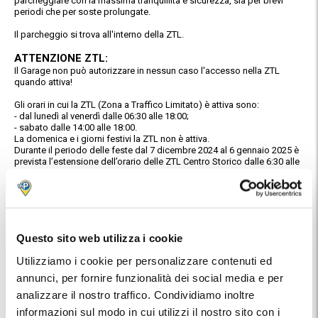
parcheggiare con la massima tranquillità e sicurezza, sia per brevi
periodi che per soste prolungate.
Il parcheggio si trova all'interno della ZTL.
ATTENZIONE ZTL:
Il Garage non può autorizzare in nessun caso l'accesso nella ZTL
quando attiva!
Gli orari in cui la ZTL (Zona a Traffico Limitato) è attiva sono:
- dal lunedì al venerdì dalle 06:30 alle 18:00;
- sabato dalle 14:00 alle 18:00.
La domenica e i giorni festivi la ZTL non è attiva.
Durante il periodo delle feste dal 7 dicembre 2024 al 6 gennaio 2025 è
prevista l’estensione dell’orario delle ZTL Centro Storico dalle 6:30 alle
20:00, anche il sabato e nei festivi, con esclusione del solo 25
dicembre 2024.
I veicoli a trazione esclusivamente elettrica possono liberamente e
gratuitamente circolare all’interno di tutte le ZTL di Roma, senza che
venga rilasciato un contrassegno cartaceo. E' sufficiente inserire
Questo sito web utilizza i cookie
online la targa del veicolo SUL SITO DEL COMUNE DI ROMA a questo
link: https://romamobilita.it/it/servizi/ztl/accesso-ztl-veicoli-
Utilizziamo i cookie per personalizzare contenuti ed
totalmente-elettrici per consentire agli ausiliari del traffico di verificare
in fase di controllo.
annunci, per fornire funzionalità dei social media e per
analizzare il nostro traffico. Condividiamo inoltre
Si può uscire dalla ZTL liberamente, in qualsiasi momento della
giornata e con qualsiasi tipo di veicolo.
informazioni sul modo in cui utilizzi il nostro sito con i