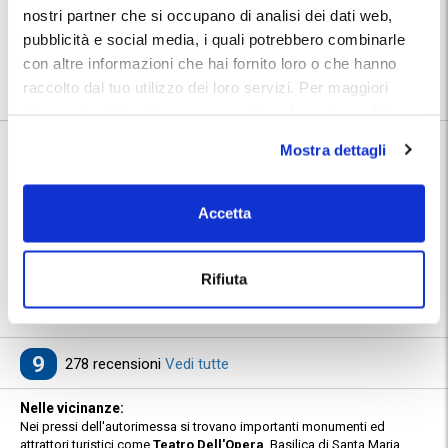
nostri partner che si occupano di analisi dei dati web,
Posizione:
pubblicità e social media, i quali potrebbero combinarle
Utilizza la mappa per calcolare il percorso per raggiungere il
parcheggio. Dopo la prenotazione troverai nel tuo Voucher MyParking
con altre informazioni che hai fornito loro o che hanno
indirizzo e numeri telefonici dedicati del parcheggio.
raccolto dal tuo utilizzo dei loro servizi. Per maggiori
informazioni ti invitiamo a consulatare la nostra politica
sui cookies
qui
.
Mostra dettagli
Informazioni su Euro Parking
🅿️ Caratteristiche:
custodito, cctv, multipass
Accetta
🔧 Servizi aggiuntivi:
ricarica elettrica
⭐ Votato dai clienti:
9
.0
Rifiuta
📍 Destinazioni servite:
|
Stazione di Roma Termini
|
Roma
9
278 recensioni
Vedi tutte
Nelle vicinanze:
Nei pressi dell'autorimessa si trovano importanti monumenti ed
attrattori turistici come
Teatro Dell'Opera
, Basilica di Santa Maria