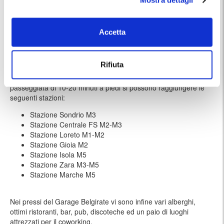
Mostra dettagli
Stazione di Milano Porta Garibaldi
30 minuti a piedi
Politecnico di Milano
40 minuti a piedi
Accetta
Giardini Indro Montanelli
40 minuti a piedi
Rifiuta
La zona è inoltre ben servita dai mezzi pubblici. Con un
passeggiata di 10-20 minuti a piedi si possono raggiungere le
seguenti stazioni:
Stazione Sondrio M3
Stazione Centrale FS M2-M3
Stazione Loreto M1-M2
Stazione Gioia M2
Stazione Isola M5
Stazione Zara M3-M5
Stazione Marche M5
Nei pressi del Garage Belgirate vi sono infine vari alberghi,
ottimi ristoranti, bar, pub, discoteche ed un paio di luoghi
attrezzati per il coworking.