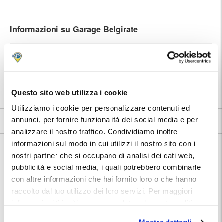
Informazioni su Garage Belgirate
🅿️ Caratteristiche:
custodito, cctv, multipass
⭐ Votato dai clienti:
9
.7
|
Stazione di Milano Centrale
|
📍 Destinazioni servite:
Milano
Questo sito web utilizza i cookie
Utilizziamo i cookie per personalizzare contenuti ed
annunci, per fornire funzionalità dei social media e per
9.7
5 recensioni
Vedi tutte
analizzare il nostro traffico. Condividiamo inoltre
informazioni sul modo in cui utilizzi il nostro sito con i
Nelle vicinanze:
Dal Garage Belgirate si possono raggiungere a piedi diversi luoghi di
nostri partner che si occupano di analisi dei dati web,
interesse della città.
pubblicità e social media, i quali potrebbero combinarle
con altre informazioni che hai fornito loro o che hanno
Stazione ferroviaria di Milano Centrale
20 minuti a piedi
raccolto dal tuo utilizzo dei loro servizi. Per maggiori
informazioni ti invitiamo a consulatare la nostra politica
Piazzale Loreto
20 minuti a piedi
sui cookies
qui
.
Piazza Gae Aulenti
25 minuti a piedi