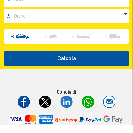
Calcola
Condividi
Parcheggi.it
MyParking®
è un servizio
- P.IVA 01537840991