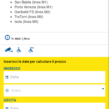
San Babila (linea M1)
Porta Venezia (linea M1)
Garibaldi FS (linea M2)
TreTorri (linea M5)
Isola (linea M5)
H. MAX 1,90 m
Inserisci le date per calcolare il prezzo
INGRESSO
USCITA