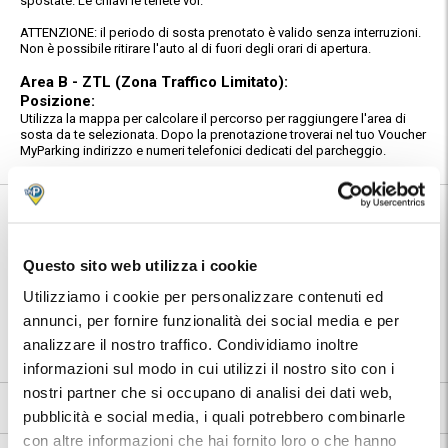
spostate. Le chiavi le tenete voi.
ATTENZIONE: il periodo di sosta prenotato è valido senza interruzioni.
Non è possibile ritirare l'auto al di fuori degli orari di apertura.
Area B - ZTL (Zona Traffico Limitato):
Posizione:
Utilizza la mappa per calcolare il percorso per raggiungere l'area di
sosta da te selezionata. Dopo la prenotazione troverai nel tuo Voucher
MyParking indirizzo e numeri telefonici dedicati del parcheggio.
Informazioni su Rogoredo S. Giulia ATM
Questo sito web utilizza i cookie
🅿️ Caratteristiche:
cctv, accessibile, wc
Utilizziamo i cookie per personalizzare contenuti ed
⭐ Votato dai clienti:
9
.0
annunci, per fornire funzionalità dei social media e per
|
Milano
|
Stazione di Milano
📍 Destinazioni servite:
Rogoredo
analizzare il nostro traffico. Condividiamo inoltre
informazioni sul modo in cui utilizzi il nostro sito con i
nostri partner che si occupano di analisi dei dati web,
9
540 recensioni
Vedi tutte
pubblicità e social media, i quali potrebbero combinarle
con altre informazioni che hai fornito loro o che hanno