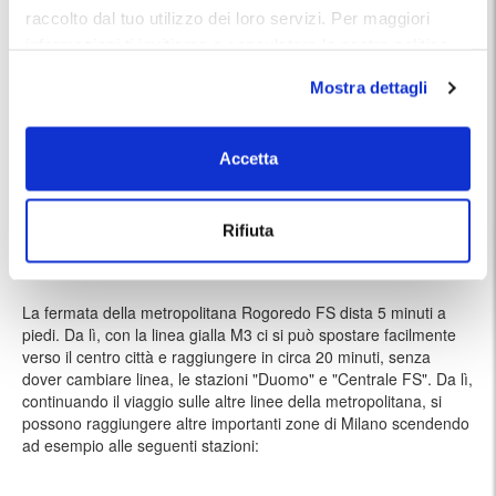
Nelle vicinanze:
raccolto dal tuo utilizzo dei loro servizi. Per maggiori
Il parcheggio si trova nel quartiere Santa Giulia, una zona moderna e
informazioni ti invitiamo a consulatare la nostra politica
commerciale a sud est del centro di Milano. Oltre alla vicinanza alla
stazione di Milano Rogoredo, spostandosi a piedi, è possibile
sui cookies
qui
.
raggiungere alcuni luoghi di interesse della zona:
Mostra dettagli
Parrocchia della Sacra Famiglia in
10 minuti a piedi
Accetta
Rogoredo
Abbazia di Chiaravalle
30 minuti a piedi
Rifiuta
Parco della Vettabbia
30 minuti a piedi
La fermata della metropolitana Rogoredo FS dista 5 minuti a
piedi. Da lì, con la linea gialla M3 ci si può spostare facilmente
verso il centro città e raggiungere in circa 20 minuti, senza
dover cambiare linea, le stazioni "Duomo" e "Centrale FS". Da lì,
continuando il viaggio sulle altre linee della metropolitana, si
possono raggiungere altre importanti zone di Milano scendendo
ad esempio alle seguenti stazioni: