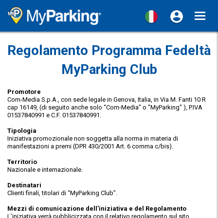
Toggl
navig
Regolamento Programma Fedeltà
MyParking Club
Promotore
Com-Media S.p.A., con sede legale in Genova, Italia, in Via M. Fanti 10 R
cap 16149, (di seguito anche solo “Com-Media” o "MyParking" ), P.IVA
01537840991 e C.F. 01537840991.
Tipologia
Iniziativa promozionale non soggetta alla norma in materia di
manifestazioni a premi (DPR 430/2001 Art. 6 comma c/bis).
Territorio
Nazionale e internazionale.
Destinatari
Clienti finali, titolari di “MyParking Club”.
Mezzi di comunicazione dell'iniziativa e del Regolamento
L’iniziativa verrà pubblicizzata con il relativo regolamento sul sito