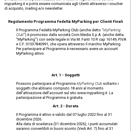
myparking.it e potrà essere comunicata agli Utenti attraverso i voucher
di acquisto, mailing e/o newsletter.
Regolamento Programma Fedeltà MyParking per Clienti Finali
Il Programma Fedeltà MyParking Club (anche detto “
MyParking
Club
”) è promosso dalla società Com-Media S.p.A. (anche detta
"MyParking") con sede legale in Via M. Fanti 10 R cap 16149, P.IVA
e C.F. 01537840991, che opera attraverso il marchio MyParking.
Per partecipare al Programma è necessario avere un account
MyParking attivo.
Art. 1 - Soggetti
Possono partecipare al Programma
MyParking Club
soltanto i
soggetti che abbiano compiuto 18 anni al momento
dell’attivazione dell’account sul sito www.myparking.it. La
partecipazione al Programma è gratuita.
Art. 2 - Durata
Il Programma è attivo e valido dal 07 luglio 2022 fino al 31
dicembre 2026.
Alla data di scadenza (31 dicembre 2026), i punti accumulati
saranno convertibili in buoni sconto (Vedi Art. 7) fino al 31