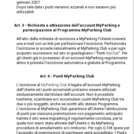
gennaio 2027.
Dopo tale data i punti verranno azzerati e non saranno più
utilizzabili.
Art. 3 - Richiesta e attivazione dell’account MyParking e
partecipazione al Programma MyParking Club
All’atto della richiesta di iscrizione a MyParking l’Utente riceverà
una e-mail con un link per perfezionare l’iscrizione. Perfezionata
l’iscrizione si accede naturalmente al MyParking Club e per ogni
acquisto successivo sul sito si guadagnano i “Punti
MyClub
”. Per
gli Utenti già in possesso di un account MyParking regolarmente
attivo è prevista l’iscrizione automatica e gratuita al Programma.
Art. 4 - Punti MyParking Club
L’iscrizione al
MyParking Club
è legata all’account MyParking
dell’Utente ed i punti accumulati potranno essere utilizzati
esclusivamente dal titolare dell’account. Non è possibile
trasferire, scambiare e/o accumulare i punti MyParking Club tra
due o più soggetti, anche se iscritti allo stesso Programma.
L’iscrizione al MyParking Club garantisce all’Utente l’attribuzione
di punti per ciascuna prenotazione con pagamento anticipato
tramite il sito www.myparking.it regolarmente conclusa, per la
quale non siano state attivate dall’Utente o da MyParking
procedure di annullamento e/o rimborso. Per ogni 0,10€ spesi per
l’acquisto di prenotazioni di parcheggi verrà accreditato 1 Punto