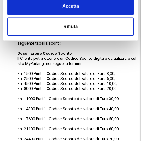
monte punti.
Accetta
Art. 7 - Tabella sconti
Rifiuta
Al raggiungimento delle soglie punti definite dal presente
Regolamento e nell’arco di tempo definito nell’art. 2 (Durata),
ciascun titolare di MyParking Club card potrà accedere alla
seguente tabella sconti:
Descrizione Codice Sconto
Il Cliente potrà ottenere un Codice Sconto digitale da utilizzare sul
sito MyParking, nei seguenti termini:
• n. 1500 Punti = Codice Sconto del valore di Euro 3,00;
• n. 2500 Punti = Codice Sconto del valore di Euro 5,00;
• n. 4500 Punti = Codice Sconto del valore di Euro 10,00;
• n. 8000 Punti = Codice Sconto del valore di Euro 20,00.
• n. 11000 Punti = Codice Sconto del valore di Euro 30,00.
• n. 14300 Punti = Codice Sconto del valore di Euro 40,00.
• n. 17600 Punti = Codice Sconto del valore di Euro 50,00.
• n. 21100 Punti = Codice Sconto del valore di Euro 60,00.
• n. 24400 Punti = Codice Sconto del valore di Euro 70,00.