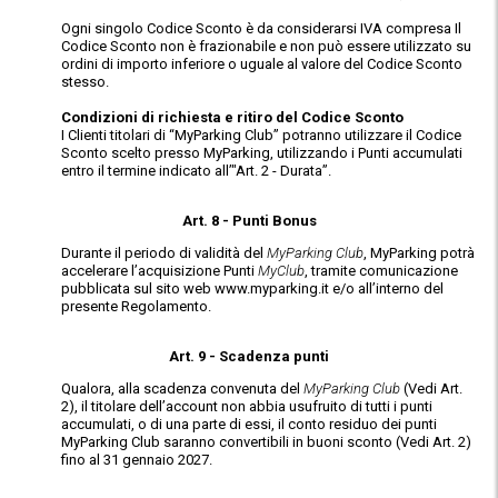
Ogni singolo Codice Sconto è da considerarsi IVA compresa Il
Codice Sconto non è frazionabile e non può essere utilizzato su
ordini di importo inferiore o uguale al valore del Codice Sconto
stesso.
Condizioni di richiesta e ritiro del Codice Sconto
I Clienti titolari di “MyParking Club” potranno utilizzare il Codice
Sconto scelto presso MyParking, utilizzando i Punti accumulati
entro il termine indicato all’"Art. 2 - Durata”.
Art. 8 - Punti Bonus
Durante il periodo di validità del
MyParking Club
, MyParking potrà
accelerare l’acquisizione Punti
MyClub
, tramite comunicazione
pubblicata sul sito web www.myparking.it e/o all’interno del
presente Regolamento.
Art. 9 - Scadenza punti
Qualora, alla scadenza convenuta del
MyParking Club
(Vedi Art.
2), il titolare dell’account non abbia usufruito di tutti i punti
accumulati, o di una parte di essi, il conto residuo dei punti
MyParking Club saranno convertibili in buoni sconto (Vedi Art. 2)
fino al 31 gennaio 2027.