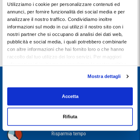
Utilizziamo i cookie per personalizzare contenuti ed
Con
Traghettilines
e
MyParking
, viaggiare è ancora più conveniente!
annunci, per fornire funzionalità dei social media e per
analizzare il nostro traffico. Condividiamo inoltre
VAI AL SITO
informazioni sul modo in cui utilizzi il nostro sito con i
nostri partner che si occupano di analisi dei dati web,
Lo sconto è
cumulabile con altre promozioni in corso
e con le tariffe
pubblicità e social media, i quali potrebbero combinarle
residenti.
con altre informazioni che hai fornito loro o che hanno
La percentuale varia a seconda della compagnia e della destinazione.
Lo sconto si applica solo sull’importo del biglietto, escluse: tasse, imposte,
raccolto dal tuo utilizzo dei loro servizi. Per maggiori
adeguamento carburante, garanzia di rimborso e diritti.
informazioni ti invitiamo a consulatare la nostra politica
sui cookies
qui
.
REGISTRATI!
Mostra dettagli
GESTIRE LA TUA PRENOTAZIONE SARÀ PIÙ FACILE E
VELOCE
Accetta
Accedi a offerte esclusive
Rifiuta
Risparmia tempo