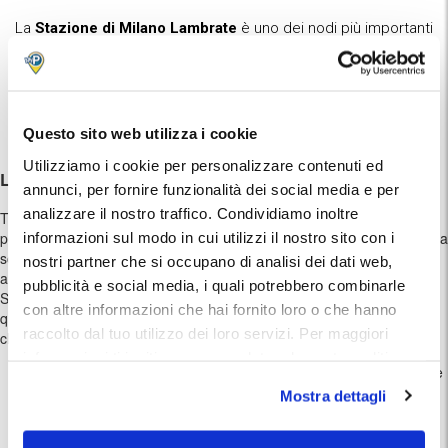
La
Stazione di Milano Lambrate
è uno dei nodi più importanti
per chi si muove a Milano. Che tu debba prendere un treno
regionale, un treno ad alta velocità o utilizzare la
metropolitana Linea Verde (M2)
per raggiungere il centro o
la zona di Città Studi, trovare un parcheggio sicuro in questa
zona può essere una sfida.
Questo sito web utilizza i cookie
Utilizziamo i cookie per personalizzare contenuti ed
L'importanza di prenotare il parcheggio in stazione
annunci, per fornire funzionalità dei social media e per
analizzare il nostro traffico. Condividiamo inoltre
Tra zone a traffico limitato, mercati rionali e la costante ricerca di un
posto sulle strisce blu, il rischio di arrivare in ritardo al binario è alto. La
informazioni sul modo in cui utilizzi il nostro sito con i
soluzione? Prenotare il tuo
parcheggio a Milano Lambrate
in
nostri partner che si occupano di analisi dei dati web,
anticipo.
pubblicità e social media, i quali potrebbero combinarle
Scegliere MyParking per i tuoi spostamenti in treno non è solo una
con altre informazioni che hai fornito loro o che hanno
questione di parcheggio, ma di
qualità del viaggio
. Ecco i vantaggi
raccolto dal tuo utilizzo dei loro servizi. Per maggiori
che fanno la differenza:
informazioni ti invitiamo a consulatare la nostra politica
Zero stress da ricerca:
Arrivi in stazione sapendo esattamente
sui cookies
qui
.
dove lasciare l'auto. Il tuo posto è riservato e garantito.
Mostra dettagli
Sicurezza e Controllo:
Le strutture partner sono sicure e
monitorate. Puoi partire per un giorno o per una settimana con