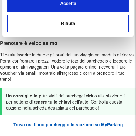
la massima serenità.
Accetta
Risparmio reale:
Prenotando online su MyParking, accedi a
tariffe esclusive rispetto ai prezzi pagati in loco.
Programma MyParking
Club
:
Ogni sosta ti premia! Accumuli
Rifiuta
punti fedeltà che potrai trasformare in sconti per i tuoi prossimi
viaggi.
Prenotare è velocissimo
Ti basta inserire le date e gli orari del tuo viaggio nel modulo di ricerca.
Potrai confrontare i prezzi, vedere le foto del parcheggio e leggere le
opinioni di altri viaggiatori. Una volta pagato online, riceverai il tuo
voucher via email
: mostralo all'ingresso e corri a prendere il tuo
treno!
Un consiglio in più:
Molti dei parcheggi vicino alla stazione ti
permettono di
tenere tu le chiavi
dell'auto. Controlla questa
opzione nella scheda dettagliata del parcheggio!
Trova ora il tuo parcheggio in stazione su MyParking