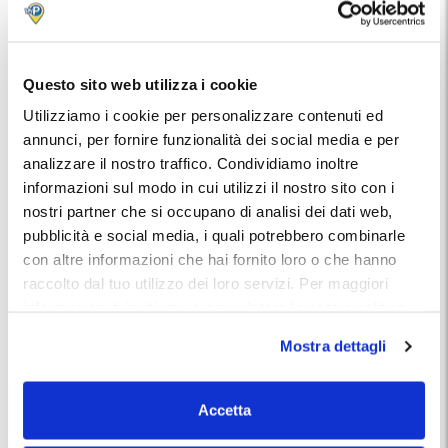
Ricezione della
fattura elettronica
: ideale per chi ha
bisogno di un documento valido ai fini fiscali.
Accumulo di
Punti MyClub
: ogni prenotazione ti
permette di guadagnare punti da utilizzare per ulteriori
Questo sito web utilizza i cookie
sconti.
Utilizziamo i cookie per personalizzare contenuti ed
Applicazione di
promozioni riservate
: MyParking
annunci, per fornire funzionalità dei social media e per
invia regolarmente offerte speciali agli iscritti alla
newsletter, che possono essere utilizzate al
analizzare il nostro traffico. Condividiamo inoltre
momento della prenotazione.
informazioni sul modo in cui utilizzi il nostro sito con i
Prezzo scontato rispetto alla tariffa paga in
nostri partner che si occupano di analisi dei dati web,
parcheggio
: prenotando online puoi accedere a
tariffe ridotte, ottimizzando il tuo budget.
pubblicità e social media, i quali potrebbero combinarle
con altre informazioni che hai fornito loro o che hanno
Trovare parcheggio - pagamento in parcheggio
raccolto dal tuo utilizzo dei loro servizi. Per maggiori
informazioni ti invitiamo a consulatare la nostra politica
Preferisci non impegnarti subito? MyParking offre anche
l’opzione di prenotare con pagamento in parcheggio.
sui cookies
qui
.
Mostra dettagli
Questa scelta, pur avendo un costo leggermente più alto, è
ideale per chi necessita di
massima flessibilità
, grazie alla
possibilità di annullare la prenotazione in qualsiasi momento,
senza penali.
Accetta