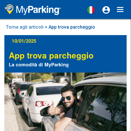
Toggl
navig
Torna agli articoli
> App trova parcheggio
10/01/2025
App trova parcheggio
La comodità di MyParking