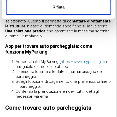
Come trovare la macchina parcheggiata
Rifiuta
Prenotando con MyParking, riceverai una conferma
dettagliata che include tutti i riferimenti del parcheggio
selezionato. Questo ti permette di
contattare direttamente
la struttura
in caso di domande specifiche sulla tua sosta.
Una soluzione pratica
che garantisce la massima serenità
durante il tuo viaggio.
App per trovare auto parcheggiata: come
funziona MyParking
Accedi al sito MyParking (
https://www.myparking.it/
),
navigabile da mobile, o all’app.
Inserisci la località e le date in cui hai bisogno del
parcheggio.
Scegli l’opzione di pagamento che preferisci: online o
in parcheggio.
Conferma la prenotazione e ricevi tutti i dettagli
necessari via email.
Come trovare auto parcheggiata