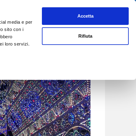
Accetta
PREFERITI
AIUTO
REGISTRATI
ACCEDI
ITA
cial media e per
o sito con i
Rifiuta
rebbero
i loro servizi.