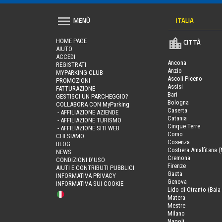
ITALIA
MENÙ
HOME PAGE
CITTÀ
AIUTO
ACCEDI
Ancona
REGISTRATI
Anzio
MYPARKING CLUB
Ascoli Piceno
PROMOZIONI
Assisi
FATTURAZIONE
Bari
GESTISCI UN PARCHEGGIO?
Bologna
COLLABORA CON MyParking
Caserta
- AFFILIAZIONE AZIENDE
Catania
- AFFILIAZIONE TURISMO
Cinque Terre
- AFFILIAZIONE SITI WEB
Como
CHI SIAMO
Cosenza
BLOG
Costiera Amalfitana (
NEWS
Cremona
CONDIZIONI D’USO
Firenze
AIUTI E CONTRIBUTI PUBBLICI
Gaeta
INFORMATIVA PRIVACY
Genova
INFORMATIVA SUI COOKIE
Lido di Otranto (Baia 
Matera
Mestre
Milano
Napoli