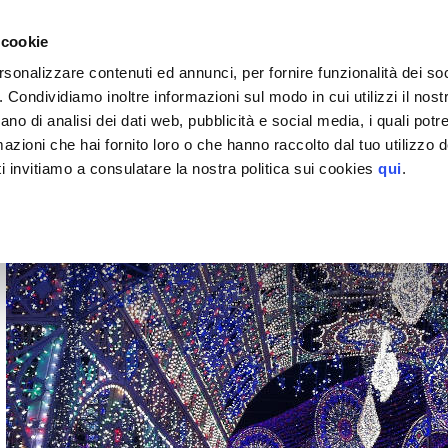
EGGIO
 cookie
orna agli articoli
> Parcheggiare a Napoli Centro
rsonalizzare contenuti ed annunci, per fornire funzionalità dei so
19/11/2024
o. Condividiamo inoltre informazioni sul modo in cui utilizzi il nostr
ano di analisi dei dati web, pubblicità e social media, i quali pot
Parcheggiare a Napoli Centro
azioni che hai fornito loro o che hanno raccolto dal tuo utilizzo de
i invitiamo a consulatare la nostra politica sui cookies
qui
.
Luminarie a Napoli​