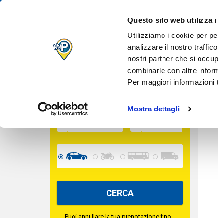
IL TUO PARCH
Questo sito web utilizza i
T
QUANDO VUOI
TROVA IL TUO PARCHEGGIO
Utilizziamo i cookie per pe
analizzare il nostro traffic
nostri partner che si occup
INGRESSO
combinarle con altre inform
Per maggiori informazioni t
USCITA
Mostra dettagli
CERCA
Puoi annullare la tua prenotazione fino