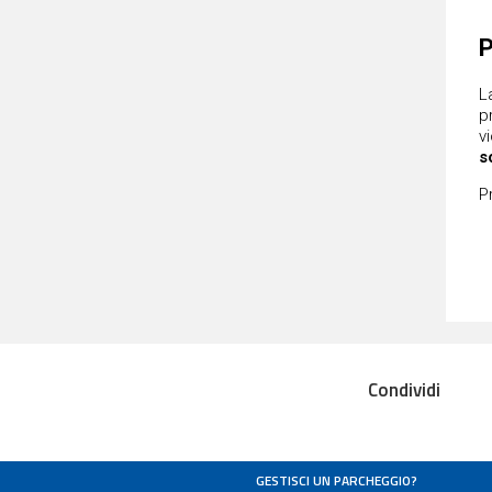
P
L
p
v
s
P
Condividi
GESTISCI UN PARCHEGGIO?