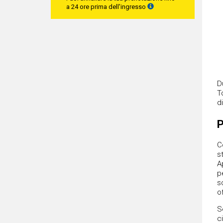
a 24 ore prima dell'ingresso
D
T
d
P
C
s
A
p
s
of
S
c