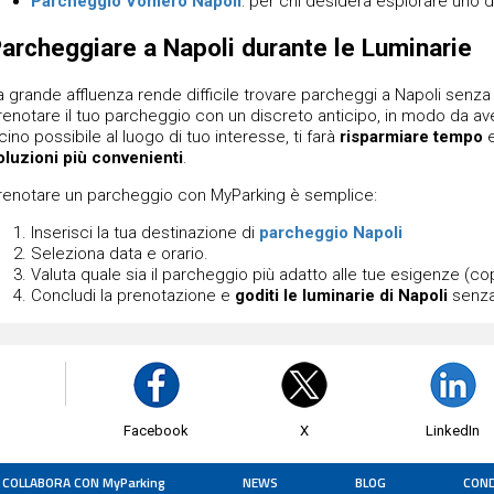
Parcheggio Vomero Napoli
: per chi desidera esplorare uno de
archeggiare a Napoli durante le Luminarie
a grande affluenza rende difficile trovare parcheggi a Napoli senza p
renotare il tuo parcheggio con un discreto anticipo, in modo da a
icino possibile al luogo di tuo interesse, ti farà
risparmiare tempo
e
oluzioni più convenienti
.
renotare un parcheggio con MyParking è semplice:
Inserisci la tua destinazione di
parcheggio Napoli
Seleziona data e orario.
Valuta quale sia il parcheggio più adatto alle tue esigenze (cope
Concludi la prenotazione e
goditi le luminarie di Napoli
senza
Facebook
X
LinkedIn
COLLABORA CON MyParking
NEWS
BLOG
COND