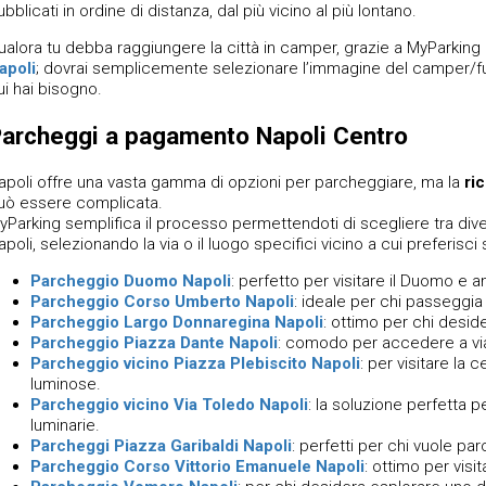
ubblicati in ordine di distanza, dal più vicino al più lontano.
ualora tu debba raggiungere la città in camper, grazie a MyParking
apoli
; dovrai semplicemente selezionare l’immagine del camper/fur
ui hai bisogno.
archeggi a pagamento Napoli Centro
apoli offre una vasta gamma di opzioni per parcheggiare, ma la
ri
uò essere complicata.
yParking semplifica il processo permettendoti di scegliere tra di
apoli​, selezionando la via o il luogo specifici vicino a cui preferisci
Parcheggio Duomo Napoli
: perfetto per visitare il Duomo e 
Parcheggio Corso Umberto Napoli
: ideale per chi passeggia 
Parcheggio Largo Donnaregina Napoli
: ottimo per chi deside
Parcheggio Piazza Dante Napoli
: comodo per accedere a via 
Parcheggio vicino Piazza Plebiscito Napoli
: per visitare la 
luminose.
Parcheggio vicino Via Toledo Napoli
: la soluzione perfetta 
luminarie.
Parcheggi Piazza Garibaldi Napoli
: perfetti per chi vuole pa
Parcheggio Corso Vittorio Emanuele Napoli
​: ottimo per vis