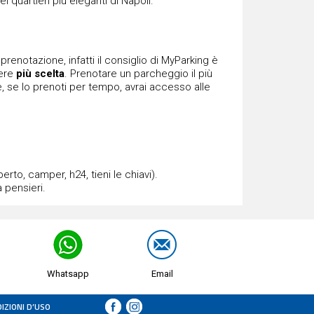
i quartieri più eleganti di Napoli.
renotazione, infatti il consiglio di MyParking è
vere
più scelta
. Prenotare un parcheggio il più
, se lo prenoti per tempo, avrai accesso alle
rto, camper, h24, tieni le chiavi).
 pensieri.
Whatsapp
Email
IZIONI D’USO