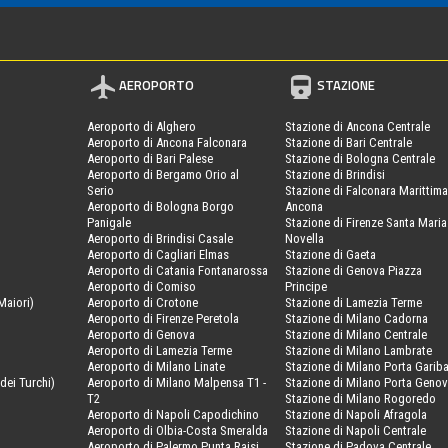
AEROPORTO
STAZIONE
Aeroporto di Alghero
Stazione di Ancona Centrale
Aeroporto di Ancona Falconara
Stazione di Bari Centrale
Aeroporto di Bari Palese
Stazione di Bologna Centrale
Aeroporto di Bergamo Orio al
Stazione di Brindisi
Serio
Stazione di Falconara Marittima
Aeroporto di Bologna Borgo
Ancona
Panigale
Stazione di Firenze Santa Maria
Aeroporto di Brindisi Casale
Novella
Aeroporto di Cagliari Elmas
Stazione di Gaeta
Aeroporto di Catania Fontanarossa
Stazione di Genova Piazza
Aeroporto di Comiso
Principe
Maiori)
Aeroporto di Crotone
Stazione di Lamezia Terme
Aeroporto di Firenze Peretola
Stazione di Milano Cadorna
Aeroporto di Genova
Stazione di Milano Centrale
Aeroporto di Lamezia Terme
Stazione di Milano Lambrate
Aeroporto di Milano Linate
Stazione di Milano Porta Gariba
dei Turchi)
Aeroporto di Milano Malpensa T1 -
Stazione di Milano Porta Geno
T2
Stazione di Milano Rogoredo
Aeroporto di Napoli Capodichino
Stazione di Napoli Afragola
Aeroporto di Olbia-Costa Smeralda
Stazione di Napoli Centrale
Aeroporto di Palermo Punta Raisi
Stazione di Padova Centrale