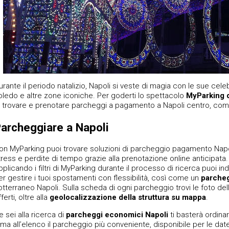
urante il periodo natalizio, Napoli si veste di magia con le sue celebr
oledo e altre zone iconiche. Per goderti lo spettacolo
MyParking di
i trovare e prenotare parcheggi a pagamento a Napoli centro, como
archeggiare a Napoli
on MyParking puoi trovare soluzioni di parcheggio pagamento Napol
tress e perdite di tempo grazie alla prenotazione online anticipata.
pplicando i filtri di MyParking durante il processo di ricerca puoi i
er gestire i tuoi spostamenti con flessibilità, così come un
parcheg
otterraneo Napoli. Sulla scheda di ogni parcheggio trovi le foto dell
ferti, oltre alla
geolocalizzazione della struttura su mappa
.
e sei alla ricerca di
parcheggi economici Napoli
ti basterà ordinar
ima all’elenco il parcheggio più conveniente, disponibile per le date 