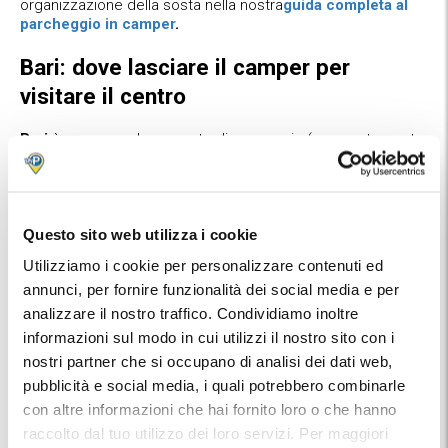
organizzazione della sosta nella nostra
guida completa al
parcheggio in camper
.
Bari: dove lasciare il camper per
visitare il centro
Bari
è spesso solo un punto di passaggio (aeroporto, porto
per i traghetti verso la Grecia, stazione), ma merita almeno
una tappa per visitare il centro storico e il lungomare
Nazario Sauro.
Il centro storico è interamente pedonale, quindi il camper va
Questo sito web utilizza i cookie
lasciato in un parcheggio esterno e si prosegue a piedi:
Utilizziamo i cookie per personalizzare contenuti ed
parcheggiare nella zona della stazione centrale di Bari
può
essere la soluzione migliore.
annunci, per fornire funzionalità dei social media e per
analizzare il nostro traffico. Condividiamo inoltre
Su MyParking puoi
controllare disponibilità e tariffe dei
informazioni sul modo in cui utilizzi il nostro sito con i
parcheggi di Bari
e prenotare il posto in anticipo.
nostri partner che si occupano di analisi dei dati web,
Salento in camper: le tappe e dove
pubblicità e social media, i quali potrebbero combinarle
sostare
con altre informazioni che hai fornito loro o che hanno
raccolto dal tuo utilizzo dei loro servizi. Per maggiori