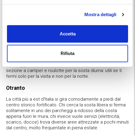
Il Salento è la parte più impegnativa del viaggio dal punto di
informazioni ti invitiamo a consulatare la nostra politica
vista logistico, semplicemente perché è la più amata: da
sui cookies
qui
.
giugno a settembre la richiesta di sosta supera l'offerta nei
Mostra dettagli
weekend e a Ferragosto.
Lecce
Accetta
Il centro barocco si visita solo a piedi. Le aree attrezzate
per camper si trovano quasi tutte fuori città, nella fascia dei
15-20 minuti d'auto, spesso con navetta verso il centro
Rifiuta
inclusa nel prezzo della sosta. In alternativa, alcuni
parcheggi urbani vicino al centro storico riservano una
sezione a camper e roulotte per la sosta diurna: utili se ti
fermi solo per la visita e non per la notte.
Otranto
La città più a est d'Italia si gira comodamente a piedi dal
centro storico fortificato. Chi cerca la sosta libera si ferma
solitamente in uno dei parcheggi a ridosso della costa
appena fuori le mura; chi invece vuole servizi (elettricità,
scarico, docce) trova diverse aree attrezzate a pochi minuti
dal centro, molto frequentate in piena estate.