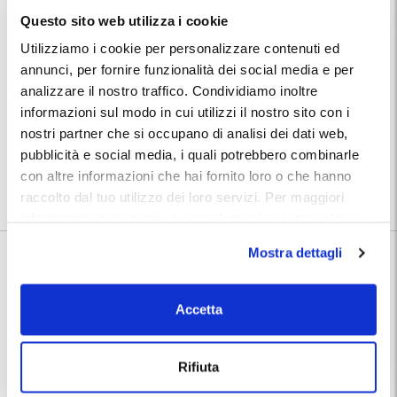
incendio, così puoi partire in viaggio con serenità e senza pensieri.
Questo sito web utilizza i cookie
Servizio Navetta Gratuito:
Utilizziamo i cookie per personalizzare contenuti ed
Il servizio navetta è sempre disponibile per collegare il parcheggio
annunci, per fornire funzionalità dei social media e per
all'Aeroporto di Bergamo Orio al serio e viceversa.
Al ritorno, dopo aver ritirato i bagagli, è necessario chiamare il numero
analizzare il nostro traffico. Condividiamo inoltre
del parcheggio presente nella conferma prenotazione. La navetta ti
informazioni sul modo in cui utilizzi il nostro sito con i
aspetterà al punto di ritrovo per accompagnarti in parcheggio.
nostri partner che si occupano di analisi dei dati web,
Posizione:
pubblicità e social media, i quali potrebbero combinarle
Troverai indirizzo e numeri telefonici del parcheggio nella conferma
prenotazione MyParking.
con altre informazioni che hai fornito loro o che hanno
Utilizza la mappa per conoscere la posizione del parcheggio.
raccolto dal tuo utilizzo dei loro servizi. Per maggiori
informazioni ti invitiamo a consulatare la nostra politica
sui cookies
qui
.
Mostra dettagli
Informazioni su Evoluzione Blu Parcheggio
🅿️ Caratteristiche:
custodito, cctv, wc
Accetta
⭐ Votato dai clienti:
9
.4
|
Aeroporto di Bergamo Orio al
📍 Destinazioni servite:
Rifiuta
Serio