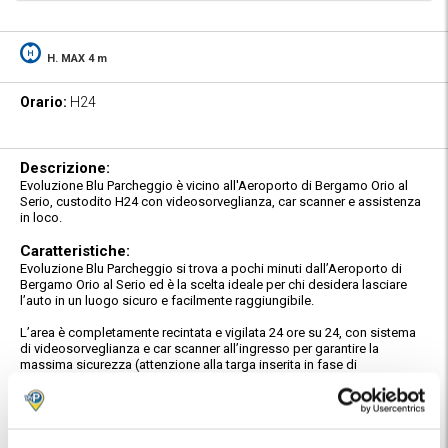
H. MAX 4 m
Orario:
H24
Descrizione:
Evoluzione Blu Parcheggio è vicino all'Aeroporto di Bergamo Orio al
Serio, custodito H24 con videosorveglianza, car scanner e assistenza
in loco.
Caratteristiche:
Evoluzione Blu Parcheggio si trova a pochi minuti dall’Aeroporto di
Bergamo Orio al Serio ed è la scelta ideale per chi desidera lasciare
l’auto in un luogo sicuro e facilmente raggiungibile.
L’area è completamente recintata e vigilata 24 ore su 24, con sistema
di videosorveglianza e car scanner all’ingresso per garantire la
massima sicurezza (attenzione alla targa inserita in fase di
prenotazione). In accettazione è sempre presente un operatore pronto
ad assistere i clienti, mentre all’interno sono disponibili servizi come
bagni e distributori automatici di snack e bevande.
Durante tutto il periodo di sosta, i veicoli sono assicurati contro furto e