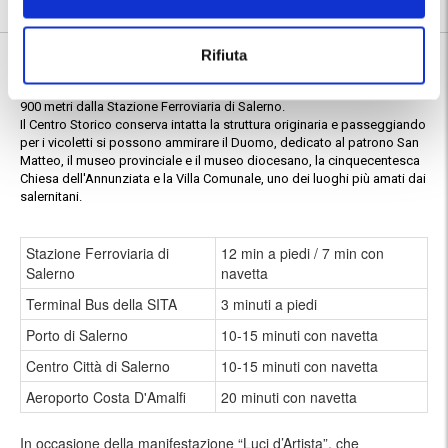
9.1
98 recensioni
Vedi tutte
Nelle vicinanze:
Rifiuta
Il parcheggio Easy Parking si trova a circa 200 metri dal Terminal Bus
della SITA, che collega Salerno con Amalfi, Ravello e Positano, e a circa
900 metri dalla Stazione Ferroviaria di Salerno.
Il Centro Storico conserva intatta la struttura originaria e passeggiando
per i vicoletti si possono ammirare il Duomo, dedicato al patrono San
Matteo, il museo provinciale e il museo diocesano, la cinquecentesca
Chiesa dell'Annunziata e la Villa Comunale, uno dei luoghi più amati dai
salernitani.
Stazione Ferroviaria di
12 min a piedi / 7 min con
Salerno
navetta
Terminal Bus della SITA
3 minuti a piedi
Porto di Salerno
10-15 minuti con navetta
Centro Città di Salerno
10-15 minuti con navetta
Aeroporto Costa D'Amalfi
20 minuti con navetta
In occasione della manifestazione “Luci d’Artista”, che