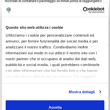
Ricordati di contattare il parcheggio 30 minuti prima di raggiungere il
punto di ritiro e riconsegna delle autovetture; troverai i numeri da
chiamare all'interno della conferma prenotazione MyParking.
Posizione:
Utilizza la mappa per calcolare il percorso per raggiungere il
parcheggio Easy Parking. Dopo la prenotazione troverai nel tuo
Questo sito web utilizza i cookie
Voucher MyParking indirizzo e numeri telefonici dedicati del
parcheggio
Utilizziamo i cookie per personalizzare contenuti ed
annunci, per fornire funzionalità dei social media e per
analizzare il nostro traffico. Condividiamo inoltre
informazioni sul modo in cui utilizzi il nostro sito con i
Informazioni su Easy Parking Salerno
nostri partner che si occupano di analisi dei dati web,
pubblicità e social media, i quali potrebbero combinarle
🅿️ Caratteristiche:
multipass
con altre informazioni che hai fornito loro o che hanno
🔧 Servizi aggiuntivi:
autolavaggio
raccolto dal tuo utilizzo dei loro servizi. Per maggiori
⭐ Votato dai clienti:
9
.1
informazioni ti invitiamo a consulatare la nostra politica
|
Stazione di Salerno Centrale
|
sui cookies
qui
.
📍 Destinazioni servite:
Mostra dettagli
Salerno
|
Porto di Salerno
|
Aeroporto di Salerno
Accetta