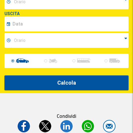
USCITA
Calcola
Condividi