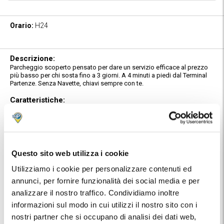
Orario:
H24
Descrizione:
Parcheggio scoperto pensato per dare un servizio efficace al prezzo
più basso per chi sosta fino a 3 giorni. A 4 minuti a piedi dal Terminal
Partenze. Senza Navette, chiavi sempre con te.
Caratteristiche:
Il parcheggio è situato poco prima di raggiungere i terminal
aeroportuali e consente di risparmiare sulla sosta oltre ad evitare il
traffico vicino allo scalo. P – C LOW COST è accessibile
esclusivamente con prenotazione e non dispone di servizio navetta.
Giunti alla barriera d'accesso sarà sufficiente digitare il PIN ricevuto
Questo sito web utilizza i cookie
sulla conferma prenotazione MyParking e uscirà automaticamente il
biglietto. Potrai quindi parcheggiare dove preferisci e, al tuo rientro,
Utilizziamo i cookie per personalizzare contenuti ed
potrai uscire inserendo il biglietto nella colonnina presente dalla
annunci, per fornire funzionalità dei social media e per
barriera di uscita.
E' possibile entrare in parcheggio fino a 2 ore prima rispetto all'orario
analizzare il nostro traffico. Condividiamo inoltre
d'ingresso prenotato, mentre per ogni ora o frazione eccedente la
informazioni sul modo in cui utilizzi il nostro sito con i
prenotazione sarà necessario saldare la differenza alle casse
automatiche presenti in loco.
nostri partner che si occupano di analisi dei dati web,