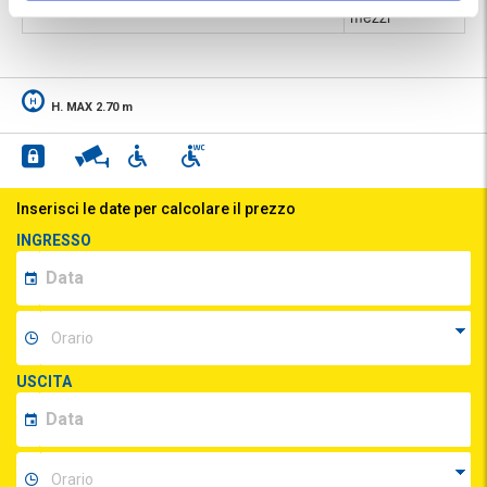
mezzi
H. MAX 2.70 m
Inserisci le date per calcolare il prezzo
INGRESSO
USCITA