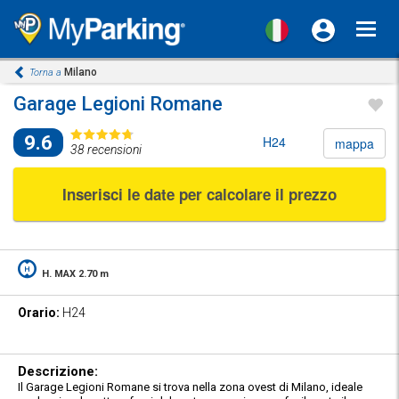
Toggl
navig
Milano
Torna a
Garage Legioni Romane
9.6
H24
mappa
38 recensioni
Inserisci le date per calcolare il prezzo
H. MAX 2.70 m
Orario:
H24
Descrizione:
Il Garage Legioni Romane si trova nella zona ovest di Milano, ideale