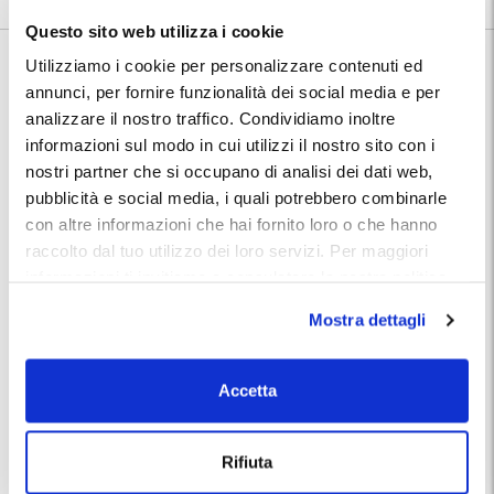
9.6
38 recensioni
Vedi tutte
Questo sito web utilizza i cookie
Nelle vicinanze:
Utilizziamo i cookie per personalizzare contenuti ed
Il Garage Legioni Romane si trova nel Quartiere Ebraico, una zona ricca
annunci, per fornire funzionalità dei social media e per
di locali e zone verdi. Con la linea rossa M1 della metropolitana si può
raggiungere facilmente, in circa 15 minuti, il centro di Milano.
analizzare il nostro traffico. Condividiamo inoltre
informazioni sul modo in cui utilizzi il nostro sito con i
nostri partner che si occupano di analisi dei dati web,
stazione della metropolitana "Primaticcio"
3 minuti a piedi
(linea rossa M1)
pubblicità e social media, i quali potrebbero combinarle
con altre informazioni che hai fornito loro o che hanno
stazione della metropolitana "Bande Nere"
4 minuti a piedi
(linea rossa M1)
raccolto dal tuo utilizzo dei loro servizi. Per maggiori
informazioni ti invitiamo a consulatare la nostra politica
Escape Room Milano Enigma Room
4 minuti a piedi
sui cookies
qui
.
Giardino Alberto Moravia
13 minuti a
Mostra dettagli
piedi
Eco Teatro
15 minuti a
Accetta
piedi
Via Lorenteggio
22 minuti a
piedi
Rifiuta
Stadio San Siro
25 minuti con i