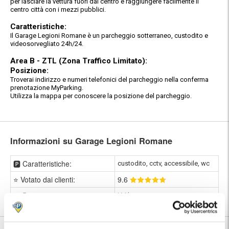
per lasciare la vettura fuori dal centro e raggiungere facilmente il
centro città con i mezzi pubblici.
Caratteristiche:
Il Garage Legioni Romane è un parcheggio sotterraneo, custodito e
videosorvegliato 24h/24.
Area B - ZTL (Zona Traffico Limitato):
Posizione:
Troverai indirizzo e numeri telefonici del parcheggio nella conferma
prenotazione MyParking.
Utilizza la mappa per conoscere la posizione del parcheggio.
Informazioni su Garage Legioni Romane
🅿️ Caratteristiche:
custodito, cctv, accessibile, wc
⭐ Votato dai clienti:
9
.6
📍 Destinazioni servite:
|
Milano