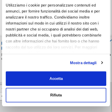
Utilizziamo i cookie per personalizzare contenuti ed
...il
miglior parcheggio
con il
massimo risparmio!
annunci, per fornire funzionalità dei social media e per
analizzare il nostro traffico. Condividiamo inoltre
Nessun costo aggiuntivo
informazioni sul modo in cui utilizzi il nostro sito con i
I migliori prezzi
nostri partner che si occupano di analisi dei dati web,
Posto auto garantito
pubblicità e social media, i quali potrebbero combinarle
con altre informazioni che hai fornito loro o che hanno
Prenota il tuo parcheggio alla Stazione di Genova Piazza
raccolto dal tuo utilizzo dei loro servizi. Per maggiori
Principe
informazioni ti invitiamo a consulatare la nostra politica
Se cerchi parcheggio vicino alla Stazione di Genova Piazza Principe , ricorda
che prenotare online è la soluzione più comoda e sicura. Ti basteranno
sui cookies
qui
.
Mostra dettagli
pochi click per scegliere e prenotare il parcheggio custodito adatto alle tue
esigenze.
Parcheggi consigliati a
Stazione di Genova Piazza Principe
Accetta
+
Rifiuta
−