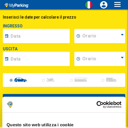
Toggl
navig
Inserisci le date per calcolare il prezzo
INGRESSO
USCITA
CERCA
Puoi annullare la tua prenotazione fino a 24 ore prima dell'ingresso
Questo sito web utilizza i cookie