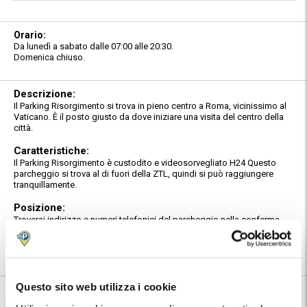
Orario:
Da lunedì a sabato dalle 07:00 alle 20:30.
Domenica chiuso.
Descrizione:
Il Parking Risorgimento si trova in pieno centro a Roma, vicinissimo al
Vaticano. È il posto giusto da dove iniziare una visita del centro della
città.
Caratteristiche:
Il Parking Risorgimento è custodito e videosorvegliato H24 Questo
parcheggio si trova al di fuori della ZTL, quindi si può raggiungere
tranquillamente.
Posizione:
Troverai indirizzo e numeri telefonici del parcheggio nella conferma
prenotazione MyParking.
Utilizza la mappa per conoscere la posizione del parcheggio.
Questo sito web utilizza i cookie
Informazioni su Parking Risorgimento