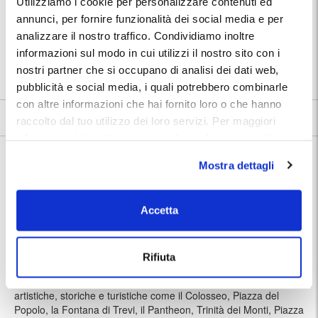
Utilizziamo i cookie per personalizzare contenuti ed
annunci, per fornire funzionalità dei social media e per
🅿️ Caratteristiche:
custodito, cctv
analizzare il nostro traffico. Condividiamo inoltre
⭐ Votato dai clienti:
9
.3
informazioni sul modo in cui utilizzi il nostro sito con i
📍 Destinazioni servite:
nostri partner che si occupano di analisi dei dati web,
|
Roma
|
Roma Vaticano
pubblicità e social media, i quali potrebbero combinarle
con altre informazioni che hai fornito loro o che hanno
9.3
53 recensioni
Vedi tutte
raccolto dal tuo utilizzo dei loro servizi. Per maggiori
informazioni ti invitiamo a consulatare la nostra politica
Nelle vicinanze:
sui cookies
qui
.
Dal Parking Risorgimento è possibile raggiungere a piedi:
Mostra dettagli
Piazza San Pietro in 10 minuti.
Musei Vaticani 350 metri.
Accetta
Castel Sant’Angelo in 15 minuti.
Cappella Sistina.
In appena 4 minuti a piedi puoi arrivare alla fermata della
Rifiuta
metropolitana di Ottaviano sulla linea romana A: così potrai
prendere la metropolitana e visitare le più famose attrazioni
artistiche, storiche e turistiche come il Colosseo, Piazza del
Popolo, la Fontana di Trevi, il Pantheon, Trinità dei Monti, Piazza