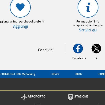
giungi ai tuoi parcheggi preferiti
Per maggiori info
Aggiungi
su questo parcheggio
Scrivici qui
Condividi
Facebook
X
COLLABORA CON MyParking
NEWS
BLOG
COND
AEROPORTO
STAZIONE