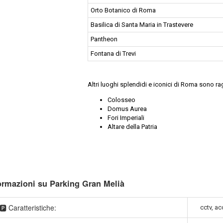
Orto Botanico di Roma
Basilica di Santa Maria in Trastevere
Pantheon
Fontana di Trevi
Altri luoghi splendidi e iconici di Roma sono rag
Colosseo
Domus Aurea
Fori Imperiali
Altare della Patria
ormazioni su Parking Gran Melià
🅿️ Caratteristiche:
cctv, ac