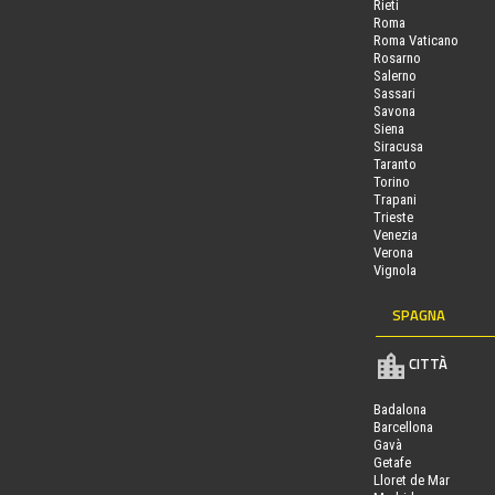
Rieti
Roma
Roma Vaticano
Rosarno
Salerno
Sassari
Savona
Siena
Siracusa
Taranto
Torino
Trapani
Trieste
Venezia
Verona
Vignola
SPAGNA
CITTÀ
Badalona
Barcellona
Gavà
Getafe
Lloret de Mar