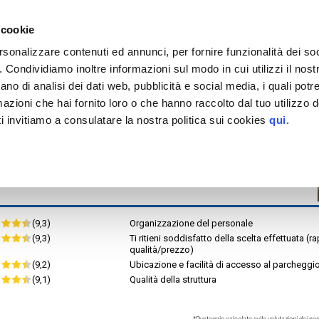
EGGIO
tinazioni servite >
 cookie
Roma
Roma Vaticano
rsonalizzare contenuti ed annunci, per fornire funzionalità dei so
Parking Gran Melià
o. Condividiamo inoltre informazioni sul modo in cui utilizzi il nostr
or.rid.
MAPPA
ano di analisi dei dati web, pubblicità e social media, i quali pot
tteristiche
azioni che hai fornito loro o che hanno raccolto dal tuo utilizzo de
H. MAX 2.30 m
i invitiamo a consulatare la nostra politica sui cookies
qui
.
(9,3)
Organizzazione del personale
(9,3)
Ti ritieni soddisfatto della scelta effettuata (r
qualità/prezzo)
(9,2)
Ubicazione e facilità di accesso al parcheggi
(9,1)
Qualità della struttura
*Punteggio calcolato sulle valutazioni dei nost