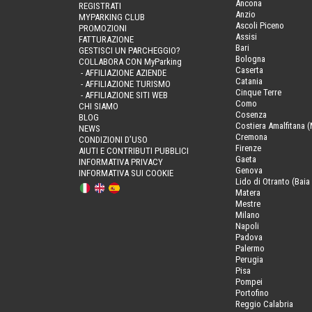
Ancona
REGISTRATI
Anzio
MYPARKING CLUB
Ascoli Piceno
PROMOZIONI
Assisi
FATTURAZIONE
Bari
GESTISCI UN PARCHEGGIO?
Bologna
COLLABORA CON MyParking
Caserta
- AFFILIAZIONE AZIENDE
Catania
- AFFILIAZIONE TURISMO
Cinque Terre
- AFFILIAZIONE SITI WEB
Como
CHI SIAMO
Cosenza
BLOG
Costiera Amalfitana (
NEWS
Cremona
CONDIZIONI D’USO
Firenze
AIUTI E CONTRIBUTI PUBBLICI
Gaeta
INFORMATIVA PRIVACY
Genova
INFORMATIVA SUI COOKIE
Lido di Otranto (Baia 
Matera
Mestre
Milano
Napoli
Padova
Palermo
Perugia
Pisa
Pompei
Portofino
Reggio Calabria