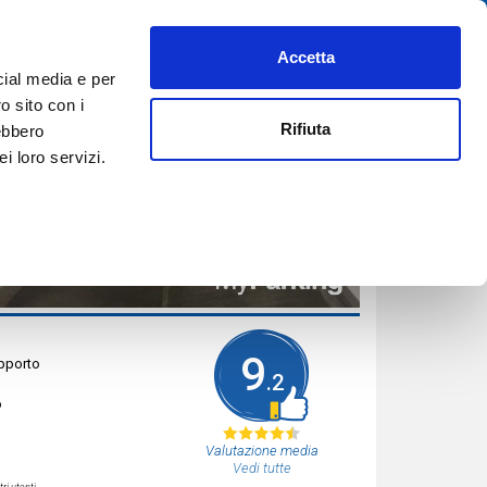
Accetta
PREFERITI
AIUTO
REGISTRATI
ACCEDI
ITA
cial media e per
PRENOTA ORA
o sito con i
Rifiuta
rebbero
i loro servizi.
9
apporto
.2
o
Valutazione media
Vedi tutte
ri utenti