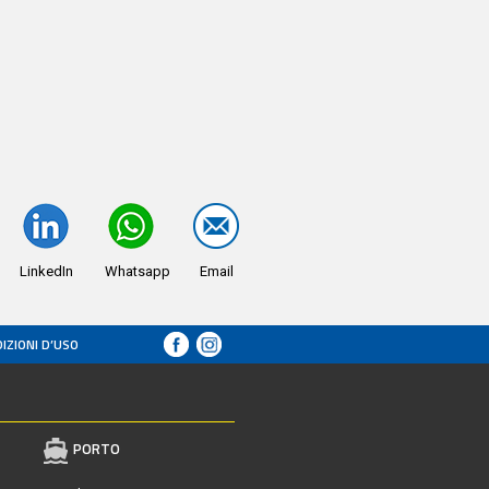
LinkedIn
Whatsapp
Email
IZIONI D’USO
PORTO