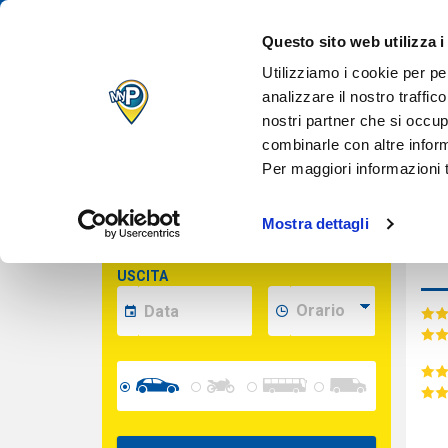
IL TUO PARCH
Des
Questo sito web utilizza i
QUANDO VUOI
Inserisci le date per calcolare il prezzo
Utilizziamo i cookie per pe
analizzare il nostro traffic
nostri partner che si occup
Cara
INDIRIZZO
combinarle con altre inform
(opzionale)
Per maggiori informazioni t
INGRESSO
Mostra dettagli
USCITA