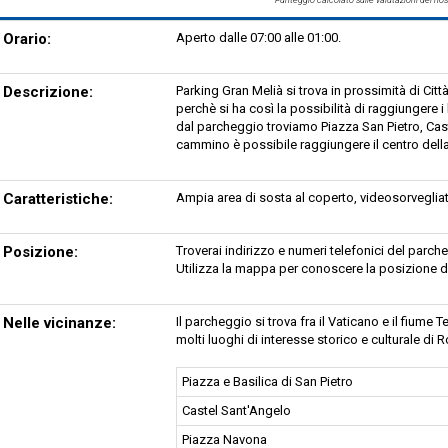
Orario:
Aperto dalle 07:00 alle 01:00.
Descrizione:
Parking Gran Melià si trova in prossimità di Citt
perchè si ha così la possibilità di raggiungere i
dal parcheggio troviamo Piazza San Pietro, Cast
cammino è possibile raggiungere il centro della 
Caratteristiche:
Ampia area di sosta al coperto, videosorveglia
Posizione:
Troverai indirizzo e numeri telefonici del par
Utilizza la mappa per conoscere la posizione d
Nelle vicinanze:
Il parcheggio si trova fra il Vaticano e il fiume
molti luoghi di interesse storico e culturale di 
Piazza e Basilica di San Pietro
Castel Sant'Angelo
Piazza Navona