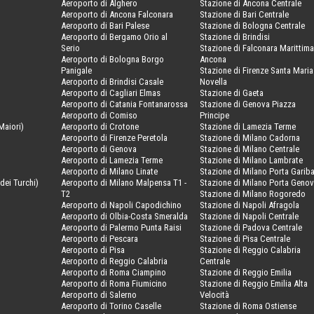
Aeroporto di Alghero
Stazione di Ancona Centrale
Aeroporto di Ancona Falconara
Stazione di Bari Centrale
Aeroporto di Bari Palese
Stazione di Bologna Centrale
Aeroporto di Bergamo Orio al
Stazione di Brindisi
Serio
Stazione di Falconara Marittima
Aeroporto di Bologna Borgo
Ancona
Panigale
Stazione di Firenze Santa Maria
Aeroporto di Brindisi Casale
Novella
Aeroporto di Cagliari Elmas
Stazione di Gaeta
Aeroporto di Catania Fontanarossa
Stazione di Genova Piazza
Aeroporto di Comiso
Principe
Maiori)
Aeroporto di Crotone
Stazione di Lamezia Terme
Aeroporto di Firenze Peretola
Stazione di Milano Cadorna
Aeroporto di Genova
Stazione di Milano Centrale
Aeroporto di Lamezia Terme
Stazione di Milano Lambrate
Aeroporto di Milano Linate
Stazione di Milano Porta Gariba
dei Turchi)
Aeroporto di Milano Malpensa T1 -
Stazione di Milano Porta Geno
T2
Stazione di Milano Rogoredo
Aeroporto di Napoli Capodichino
Stazione di Napoli Afragola
Aeroporto di Olbia-Costa Smeralda
Stazione di Napoli Centrale
Aeroporto di Palermo Punta Raisi
Stazione di Padova Centrale
Aeroporto di Pescara
Stazione di Pisa Centrale
Aeroporto di Pisa
Stazione di Reggio Calabria
Aeroporto di Reggio Calabria
Centrale
Aeroporto di Roma Ciampino
Stazione di Reggio Emilia
Aeroporto di Roma Fiumicino
Stazione di Reggio Emilia Alta
Aeroporto di Salerno
Velocità
Aeroporto di Torino Caselle
Stazione di Roma Ostiense