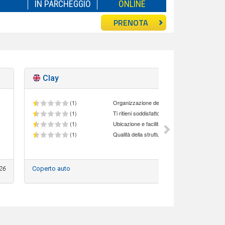
IN PARCHEGGIO
ONLINE
PRENOTA
Clay
Pessi
(1)
Organizzazione del personale
(1)
(1)
Ubicazione e facilità di accesso al parcheggio
(1)
Qualità della struttura
26
Coperto auto
2