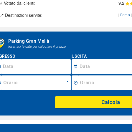
⭐ Votato dai clienti:
9
.2
📍 Destinazioni servite:
|
Roma
Parking Gran Melià
Inserisci le date per calcolare il prezzo
GRESSO
USCITA
Calcola