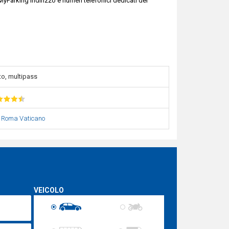
yParking indirizzo e numeri telefonici dedicati del
to, multipass
|
Roma Vaticano
VEICOLO