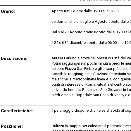
Orario:
Aperto tutti i giorni dalle 06:00 alle 01:00.
Le domeniche di Luglio e Agosto aperto dalle 06:
Dal 9 al 23 Agosto orario ridotto dalle 06:00 alle
Il 24 e il 31 dicembre aperto dalle 06:00 alle 19:
Descrizione:
Aurelia Parking si trova nei pressi di Città del V
Potrai raggiungere in pochi minuti a piedi le mura
celebre Piazza San Pietro e gli ancor più celebri 
possibile raggiungere la Stazione ferroviaria Val
ma anche la metropolitana linea A. È con questa
punti di interesse di Roma, situati nel centro s
arrivando fino alla Basilica di San Giovanni in La
piedi vicino al'Ospedale San Carlo di Nancy e 
Caratteristiche:
il parcheggio dispone di un'area di sosta al cop
Posizione:
Utilizza la mappa per calcolare il percorso per