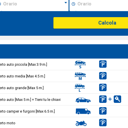
Calcola
rto auto piccola [Max 3.9 m.]
rto auto media [Max 4.5 m.]
rto auto grande [Max 5 m.]
to auto [Max 5 m.] + Tieni tu le chiavi
rto camper e furgoni [Max 6.5 m.]
rto moto