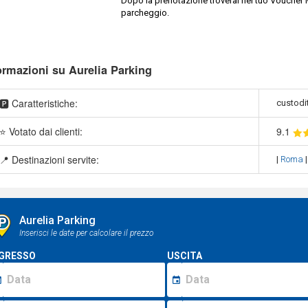
Dopo la prenotazione troverai nel tuo Voucher M
parcheggio.
ormazioni su Aurelia Parking
🅿️ Caratteristiche:
custodi
⭐ Votato dai clienti:
9
.1
📍 Destinazioni servite:
|
Roma
Aurelia Parking
Inserisci le date per calcolare il prezzo
GRESSO
USCITA