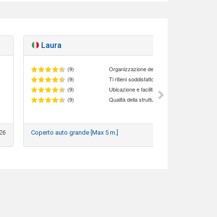
Laura
Otti
(9)
Organizzazione del personale
(9)
(9)
Ubicazione e facilità di accesso al parcheggio
(9)
Qualità della struttura
26
Coperto auto grande [Max 5 m.]
3