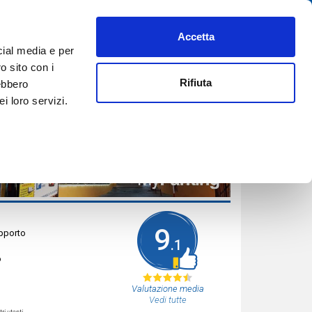
Accetta
PREFERITI
AIUTO
REGISTRATI
ACCEDI
ITA
cial media e per
PRENOTA ORA
o sito con i
Rifiuta
rebbero
i loro servizi.
9
apporto
.1
o
Valutazione media
Vedi tutte
ri utenti