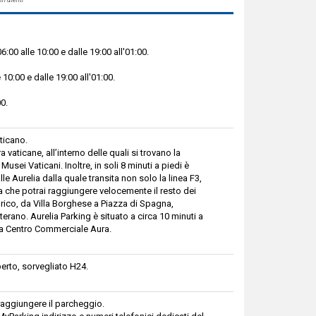
00 alle 10:00 e dalle 19:00 all'01:00.
 10:00 e dalle 19:00 all'01:00.
00.
aticano.
 vaticane, all’interno delle quali si trovano la
Musei Vaticani. Inoltre, in soli 8 minuti a piedi è
le Aurelia dalla quale transita non solo la linea F3,
 che potrai raggiungere velocemente il resto dei
torico, da Villa Borghese a Piazza di Spagna,
terano. Aurelia Parking è situato a circa 10 minuti a
da Centro Commerciale Aura.
erto, sorvegliato H24.
 raggiungere il parcheggio.