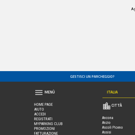
Ag
GESTISCI UN PARCHEGGIO?
ITALIA
MENÙ
HOME PAGE
CITTÀ
AIUTO
ACCEDI
Ancona
REGISTRATI
Anzio
MYPARKING CLUB
Ascoli Piceno
PROMOZIONI
Assisi
FATTURAZIONE