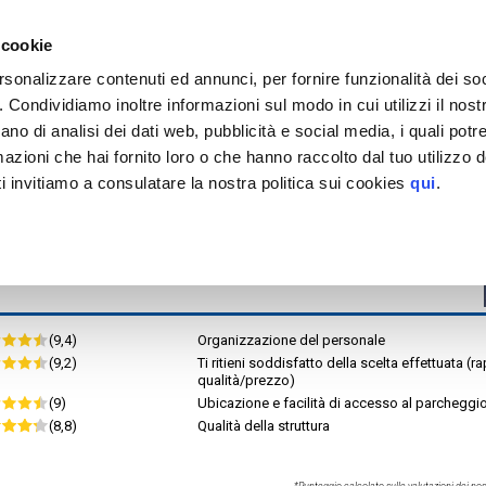
EGGIO
tinazioni servite >
 cookie
Roma
Roma Vaticano
rsonalizzare contenuti ed annunci, per fornire funzionalità dei so
Aurelia Parking
o. Condividiamo inoltre informazioni sul modo in cui utilizzi il nostr
or.rid.
MAPPA
ano di analisi dei dati web, pubblicità e social media, i quali pot
tteristiche
azioni che hai fornito loro o che hanno raccolto dal tuo utilizzo de
H. MAX 3,00 m
i invitiamo a consulatare la nostra politica sui cookies
qui
.
(9,4)
Organizzazione del personale
(9,2)
Ti ritieni soddisfatto della scelta effettuata (r
qualità/prezzo)
(9)
Ubicazione e facilità di accesso al parcheggi
(8,8)
Qualità della struttura
*Punteggio calcolato sulle valutazioni dei nost