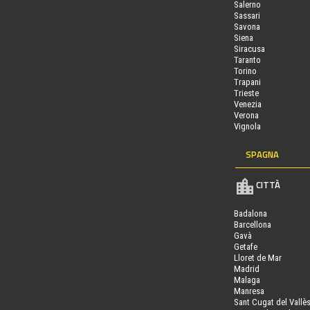
Salerno
Sassari
Savona
Siena
Siracusa
Taranto
Torino
Trapani
Trieste
Venezia
Verona
Vignola
SPAGNA
CITTÀ
Badalona
Barcellona
Gavà
Getafe
Lloret de Mar
Madrid
Malaga
Manresa
Sant Cugat del Vallè