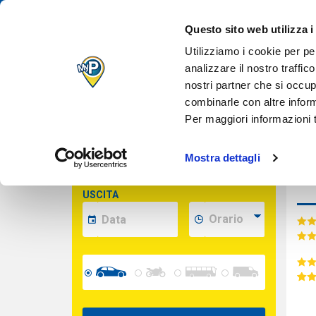
IL TUO PARCH
Des
Questo sito web utilizza i
QUANDO VUOI
Inserisci le date per calcolare il prezzo
Utilizziamo i cookie per pe
analizzare il nostro traffic
nostri partner che si occup
Cara
INDIRIZZO
combinarle con altre inform
(opzionale)
Per maggiori informazioni t
INGRESSO
Mostra dettagli
USCITA