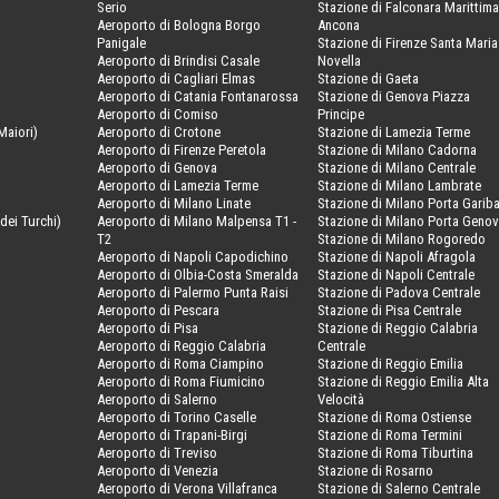
Serio
Stazione di Falconara Marittima
Aeroporto di Bologna Borgo
Ancona
Panigale
Stazione di Firenze Santa Maria
Aeroporto di Brindisi Casale
Novella
Aeroporto di Cagliari Elmas
Stazione di Gaeta
Aeroporto di Catania Fontanarossa
Stazione di Genova Piazza
Aeroporto di Comiso
Principe
Maiori)
Aeroporto di Crotone
Stazione di Lamezia Terme
Aeroporto di Firenze Peretola
Stazione di Milano Cadorna
Aeroporto di Genova
Stazione di Milano Centrale
Aeroporto di Lamezia Terme
Stazione di Milano Lambrate
Aeroporto di Milano Linate
Stazione di Milano Porta Gariba
dei Turchi)
Aeroporto di Milano Malpensa T1 -
Stazione di Milano Porta Geno
T2
Stazione di Milano Rogoredo
Aeroporto di Napoli Capodichino
Stazione di Napoli Afragola
Aeroporto di Olbia-Costa Smeralda
Stazione di Napoli Centrale
Aeroporto di Palermo Punta Raisi
Stazione di Padova Centrale
Aeroporto di Pescara
Stazione di Pisa Centrale
Aeroporto di Pisa
Stazione di Reggio Calabria
Aeroporto di Reggio Calabria
Centrale
Aeroporto di Roma Ciampino
Stazione di Reggio Emilia
Aeroporto di Roma Fiumicino
Stazione di Reggio Emilia Alta
Aeroporto di Salerno
Velocità
Aeroporto di Torino Caselle
Stazione di Roma Ostiense
Aeroporto di Trapani-Birgi
Stazione di Roma Termini
Aeroporto di Treviso
Stazione di Roma Tiburtina
Aeroporto di Venezia
Stazione di Rosarno
Aeroporto di Verona Villafranca
Stazione di Salerno Centrale