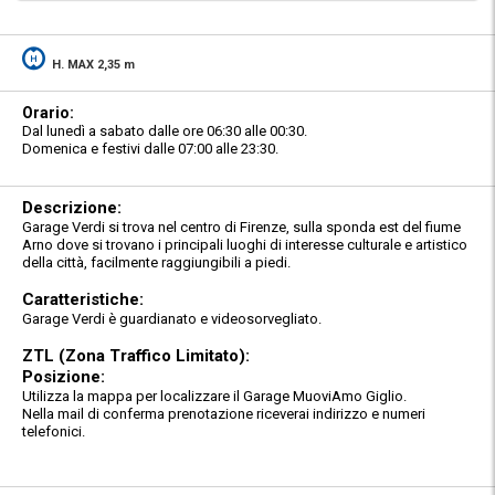
H. MAX 2,35 m
Orario:
Dal lunedì a sabato dalle ore 06:30 alle 00:30.
Domenica e festivi dalle 07:00 alle 23:30.
Descrizione:
Garage Verdi si trova nel centro di Firenze, sulla sponda est del fiume
Arno dove si trovano i principali luoghi di interesse culturale e artistico
della città, facilmente raggiungibili a piedi.
Caratteristiche:
Garage Verdi è guardianato e videosorvegliato.
ZTL (Zona Traffico Limitato):
Posizione:
Utilizza la mappa per localizzare il Garage MuoviAmo Giglio.
Nella mail di conferma prenotazione riceverai indirizzo e numeri
telefonici.