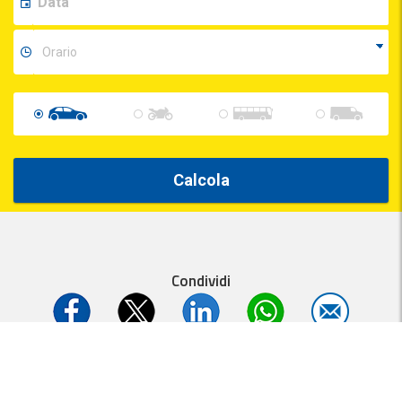
Calcola
Condividi
Parcheggi.it
MyParking®
è un servizio
- P.IVA 01537840991