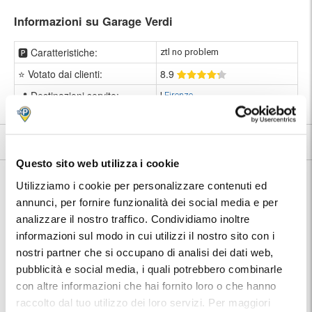
Informazioni su Garage Verdi
🅿️ Caratteristiche:
ztl no problem
⭐ Votato dai clienti:
8
.9
📍 Destinazioni servite:
|
Firenze
8.9
91 recensioni
Vedi tutte
Questo sito web utilizza i cookie
Nelle vicinanze:
Utilizziamo i cookie per personalizzare contenuti ed
Garage Verdi si trova in una zona molto vivace del centro di Firenze,
con molti locali e ristoranti sia tipici che etnici, e a pochi passi dai
annunci, per fornire funzionalità dei social media e per
principali luoghi di interesse culturale e artistico della città.
analizzare il nostro traffico. Condividiamo inoltre
informazioni sul modo in cui utilizzi il nostro sito con i
Piazza e Basilica di Santa Croce
2 minuti a piedi
nostri partner che si occupano di analisi dei dati web,
pubblicità e social media, i quali potrebbero combinarle
Teatro Verdi
2 minuti a piedi
con altre informazioni che hai fornito loro o che hanno
Casa Buonarroti
2 minuti a piedi
raccolto dal tuo utilizzo dei loro servizi. Per maggiori