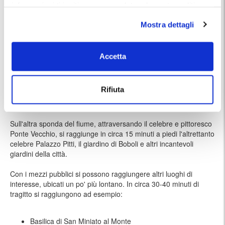
Museo Nazionale del Bargello
5 minuti a piedi
informazioni ti invitiamo a consulatare la nostra politica
sui cookies
qui
.
Museo Casa di Dante Alighieri
5 minuti a piedi
Mostra dettagli
Teatro della Pergola
10 minuti a piedi
Biblioteca Nazionale Centrale di Firenze
10 minuti a piedi
Accetta
Ospedale Santa Maria Nuova.
10 minuti a piedi
Piazza della Signoria
10 minuti a piedi
Rifiuta
Sull'altra sponda del fiume, attraversando il celebre e pittoresco
Ponte Vecchio, si raggiunge in circa 15 minuti a piedi l'altrettanto
celebre Palazzo Pitti, il giardino di Boboli e altri incantevoli
giardini della città.
Con i mezzi pubblici si possono raggiungere altri luoghi di
interesse, ubicati un po' più lontano. In circa 30-40 minuti di
tragitto si raggiungono ad esempio:
Basilica di San Miniato al Monte