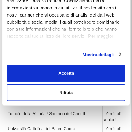
analizzare il nostro traffico. Condividiamo inoltre
Nelle vicinanze:
informazioni sul modo in cui utilizzi il nostro sito con i
Garage Alle Grazie si trova a ovest rispetto al centro di Milano, in zona
nostri partner che si occupano di analisi dei dati web,
Magenta-San Vittore. Nelle immediate vcinanze si trovano alcuni dei
pubblicità e social media, i quali potrebbero combinarle
più importanti luoghi di interesse della città:
con altre informazioni che hai fornito loro o che hanno
raccolto dal tuo utilizzo dei loro servizi. Per maggiori
Museo del Cenacolo Vinciano
5 minuti a
informazioni ti invitiamo a consulatare la nostra politica
piedi
sui cookies
qui
.
Chiesa di Santa Maria delle Grazie, che ospita
5 minuti a
Mostra dettagli
l'Ultima Cena di Leonardo
piedi
Museo Nazionale della Scienza e della
5 minuti a
Accetta
Tecnologia Leonardo da Vinci
piedi
Parco Sempione e Castello Sforzesco
10 minuti
a piedi
Rifiuta
Museo e basilica di Sant'Ambrogio
10 minuti
a piedi
Tempio della Vittoria / Sacrario dei Caduti
10 minuti
a piedi
Università Cattolica del Sacro Cuore
10 minuti