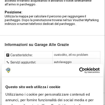
accesso e transito acquistando e attivando il ticket direttamente
all’arrivo in parcheggio.
Posizione:
Utilizza la mappa per calcolare il percorso per raggiungere il
parcheggio. Dopo la prenotazione troverai nel tuo Voucher MyParking
indirizzo e numeri telefonici dedicati del parcheggio.
Informazioni su Garage Alle Grazie
🅿️ Caratteristiche:
custodito, ztl no problem
🔧 Servizi aggiuntivi:
autolavaggio
⭐ Votato dai clienti:
9
.0
|
Stazione di Milano Cadorna
|
📍 Destinazioni servite:
Milano
|
Stazione di Milano Porta
Genova
Questo sito web utilizza i cookie
Utilizziamo i cookie per personalizzare contenuti ed
9
42 recensioni
Vedi tutte
annunci, per fornire funzionalità dei social media e per