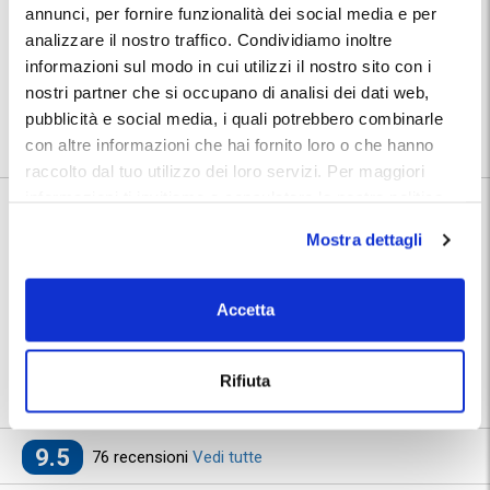
annunci, per fornire funzionalità dei social media e per
professionalità e cortesia.
analizzare il nostro traffico. Condividiamo inoltre
Posizione:
informazioni sul modo in cui utilizzi il nostro sito con i
Troverai indirizzo e numeri telefonici del parcheggio nella conferma
prenotazione MyParking. Inoltre, la struttura provvederà ad inviarti un
nostri partner che si occupano di analisi dei dati web,
link con le indicazioni tramite messaggio WhatsApp.
pubblicità e social media, i quali potrebbero combinarle
Utilizza la mappa per conoscere la posizione del parcheggio.
con altre informazioni che hai fornito loro o che hanno
raccolto dal tuo utilizzo dei loro servizi. Per maggiori
informazioni ti invitiamo a consulatare la nostra politica
Informazioni su Supercar Parcheggio Ponza
sui cookies
qui
.
Mostra dettagli
🅿️ Caratteristiche:
custodito
🔧 Servizi aggiuntivi:
officina
Accetta
⭐ Votato dai clienti:
9
.5
|
Porto di Anzio
|
Anzio
|
Porto di
📍 Destinazioni servite:
Rifiuta
Nettuno
9.5
76 recensioni
Vedi tutte