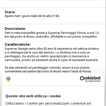
Orario:
Aperto tutti i giorni dalle 06:30 alle 21:00.
Descrizione:
Parti in tutta tranquillità grazie a Supercar Parcheggio Ponza, a soli 1,2
km dal porto di Anzio, custodito, affidabile e con prezzi competitivi.
Caratteristiche:
Supercar Garage vanta oltre 50 anni di esperienza nel settore turistico
e si distingue per la cura del servizio. La struttura non è solo un
parcheggio, ma anche un centro specializzato in meccanica e
carrozzeria, pronto ad assisterti anche in caso di necessità tecniche.
Se stai cercando un parcheggio comodo, sicuro e a un prezzo
conveniente per partire dal porto di Anzio verso l’isola di Ponza,
Supercar Parcheggio Ponza è una buona soluzione. Situato a breve
distanza dal porto, proprio di fronte al cimitero comunale di Anzio, il
parcheggio rappresenta un nodo di scambio perfetto per i viaggiatori
diretti verso le isole pontine.
La struttura è custodita 24 ore su 24, recintata e sorvegliata, per
Questo sito web utilizza i cookie
garantire la massima sicurezza del tuo veicolo durante l’assenza. I
collaboratori, facilmente riconoscibili grazie alle magliette con il logo
Utilizziamo i cookie per personalizzare contenuti ed
"Supercar Garage", sono sempre pronti ad accoglierti con