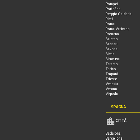
Pompei
Portofino
Reggio Calabria
Rieti
Roma
Roma Vaticano
Rosarno
Salerno
Sassari
Savona
Siena
Siracusa
Taranto
Torino
Trapani
Trieste
Venezia
Verona
Vignola
SPAGNA
CITTÀ
Badalona
Barcellona