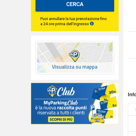
CERCA
Puoi annullare la tua prenotazione fino
a 24 ore prima dell'ingresso
Visualizza su mappa
Inf