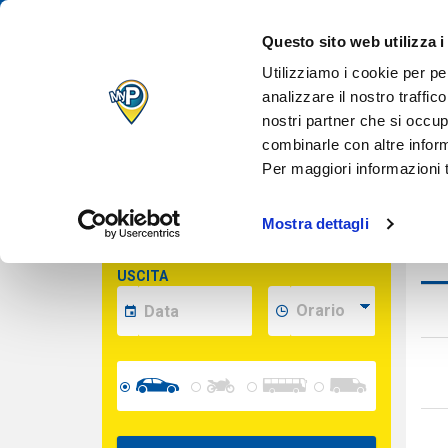
IL TUO PARCH
Des
Questo sito web utilizza i
QUANDO VUOI
Inserisci le date per calcolare il prezzo
Utilizziamo i cookie per pe
analizzare il nostro traffic
nostri partner che si occup
Cara
INDIRIZZO
combinarle con altre inform
(opzionale)
Per maggiori informazioni t
INGRESSO
Mostra dettagli
Serv
USCITA