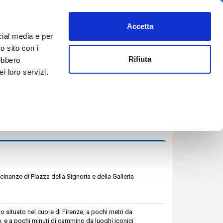
Accetta
PREFERITI
AIUTO
REGISTRATI
ACCEDI
ITA
cial media e per
PRENOTA ORA
o sito con i
Rifiuta
rebbero
i loro servizi.
inanze di Piazza della Signoria e della Galleria
 situato nel cuore di Firenze, a pochi metri da
, e a pochi minuti di cammino da luoghi iconici