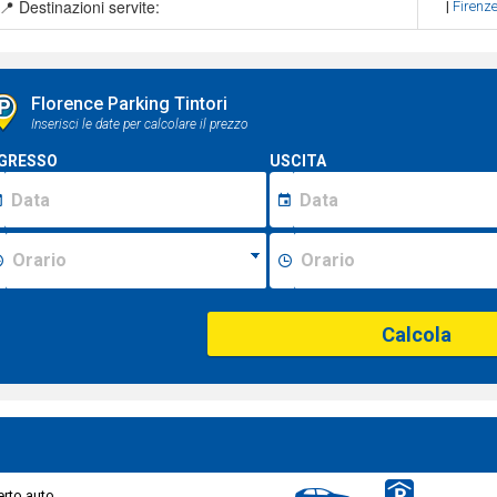
📍 Destinazioni servite:
|
Firenz
Florence Parking Tintori
Inserisci le date per calcolare il prezzo
GRESSO
USCITA
Calcola
rto auto