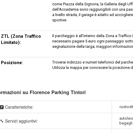
come Piazza della Signoria, la Galleria degli Uff
dell’Accademia sono raggiungibili con una passe
a livello strada, il garage è adatto ad accogliere
sportive.
ZTL (Zona Traffico
Il parcheggio è all'interno della Zona a Traffic
necessario pagare 5 euro ogni passaggio sotto a
Limitato):
segnalazione della targa; maggiori informazion
Posizione:
Troverai indirizzo e numeri telefonici del par
Utilizza la mappa per conoscere la posizione d
ormazioni su Florence Parking Tintori
🅿️ Caratteristiche:
custodit
autolava
🔧 Servizi aggiuntivi:
bagagli