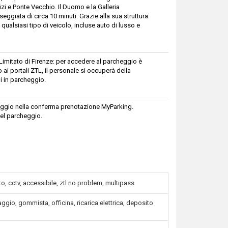
izi e Ponte Vecchio. Il Duomo e la Galleria
ggiata di circa 10 minuti. Grazie alla sua struttura
 qualsiasi tipo di veicolo, incluse auto di lusso e
o Limitato di Firenze: per accedere al parcheggio è
i portali ZTL, il personale si occuperà della
i in parcheggio.
cheggio nella conferma prenotazione MyParking.
el parcheggio.
o, cctv, accessibile, ztl no problem, multipass
ggio, gommista, officina, ricarica elettrica, deposito