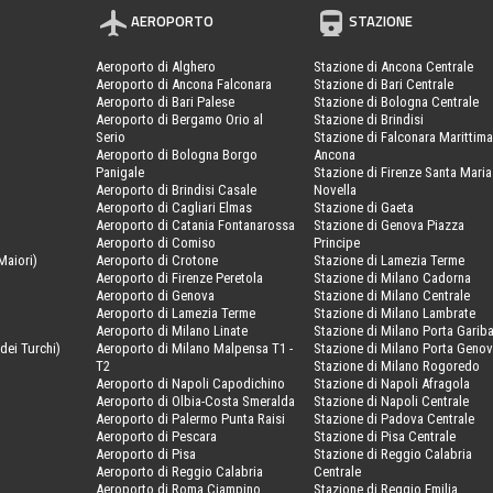
AEROPORTO
STAZIONE
Aeroporto di Alghero
Stazione di Ancona Centrale
Aeroporto di Ancona Falconara
Stazione di Bari Centrale
Aeroporto di Bari Palese
Stazione di Bologna Centrale
Aeroporto di Bergamo Orio al
Stazione di Brindisi
Serio
Stazione di Falconara Marittima
Aeroporto di Bologna Borgo
Ancona
Panigale
Stazione di Firenze Santa Maria
Aeroporto di Brindisi Casale
Novella
Aeroporto di Cagliari Elmas
Stazione di Gaeta
Aeroporto di Catania Fontanarossa
Stazione di Genova Piazza
Aeroporto di Comiso
Principe
Maiori)
Aeroporto di Crotone
Stazione di Lamezia Terme
Aeroporto di Firenze Peretola
Stazione di Milano Cadorna
Aeroporto di Genova
Stazione di Milano Centrale
Aeroporto di Lamezia Terme
Stazione di Milano Lambrate
Aeroporto di Milano Linate
Stazione di Milano Porta Gariba
dei Turchi)
Aeroporto di Milano Malpensa T1 -
Stazione di Milano Porta Geno
T2
Stazione di Milano Rogoredo
Aeroporto di Napoli Capodichino
Stazione di Napoli Afragola
Aeroporto di Olbia-Costa Smeralda
Stazione di Napoli Centrale
Aeroporto di Palermo Punta Raisi
Stazione di Padova Centrale
Aeroporto di Pescara
Stazione di Pisa Centrale
Aeroporto di Pisa
Stazione di Reggio Calabria
Aeroporto di Reggio Calabria
Centrale
Aeroporto di Roma Ciampino
Stazione di Reggio Emilia