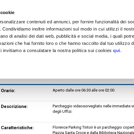
EGGIO
tinazioni servite >
 cookie
Firenze
rsonalizzare contenuti ed annunci, per fornire funzionalità dei so
Florence Parking Tintori
o. Condividiamo inoltre informazioni sul modo in cui utilizzi il nostr
or.rid.
EV
MAPPA
ano di analisi dei dati web, pubblicità e social media, i quali pot
tteristiche
azioni che hai fornito loro o che hanno raccolto dal tuo utilizzo de
H. MAX 5,00 m
i invitiamo a consulatare la nostra politica sui cookies
qui
.
izi aggiuntivi
Orario:
Aperto dalle ore 06:30 alle ore 02:00.
Descrizione:
Parcheggio videosorvegliato nelle immediate vic
degli Uffizi.
Caratteristiche:
Florence Parking Tintori è un parcheggio coperto
Piazza Santa Croce e dalla Biblioteca Nazionale