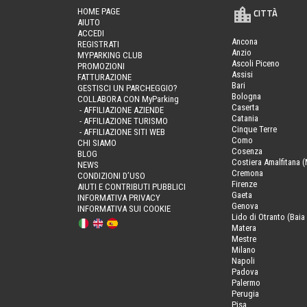
HOME PAGE
CITTÀ
AIUTO
ACCEDI
Ancona
REGISTRATI
Anzio
MYPARKING CLUB
Ascoli Piceno
PROMOZIONI
Assisi
FATTURAZIONE
Bari
GESTISCI UN PARCHEGGIO?
Bologna
COLLABORA CON MyParking
Caserta
- AFFILIAZIONE AZIENDE
Catania
- AFFILIAZIONE TURISMO
Cinque Terre
- AFFILIAZIONE SITI WEB
Como
CHI SIAMO
Cosenza
BLOG
Costiera Amalfitana (
NEWS
Cremona
CONDIZIONI D’USO
Firenze
AIUTI E CONTRIBUTI PUBBLICI
Gaeta
INFORMATIVA PRIVACY
Genova
INFORMATIVA SUI COOKIE
Lido di Otranto (Baia 
Matera
Mestre
Milano
Napoli
Padova
Palermo
Perugia
Pisa