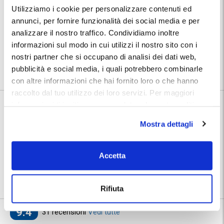
al terminal dell'aeroporto. Per il servizio car valet è necessario
Utilizziamo i cookie per personalizzare contenuti ed
chiamare almeno 20 minuti prima di arrivare in aeroporto, per
annunci, per fornire funzionalità dei social media e per
concordare il ritiro del mezzo con gli operatori.
analizzare il nostro traffico. Condividiamo inoltre
Posizione:
informazioni sul modo in cui utilizzi il nostro sito con i
Troverai indirizzo e numeri telefonici del parcheggio nella conferma
nostri partner che si occupano di analisi dei dati web,
prenotazione MyParking.
Utilizza la mappa per conoscere la posizione del parcheggio.
pubblicità e social media, i quali potrebbero combinarle
con altre informazioni che hai fornito loro o che hanno
raccolto dal tuo utilizzo dei loro servizi. Per maggiori
informazioni ti invitiamo a consulatare la nostra politica
Informazioni su Parking Costa d'Amalfi
sui cookies
qui
.
Mostra dettagli
🅿️ Caratteristiche:
custodito, cctv, accessibile, wc
🔧 Servizi aggiuntivi:
autolavaggio, officina
Accetta
⭐ Votato dai clienti:
9
.4
📍 Destinazioni servite:
|
Aeroporto di Salerno
Rifiuta
9.4
31 recensioni
Vedi tutte