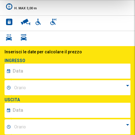
H. MAX 3,00 m
Inserisci le date per calcolare il prezzo
INGRESSO
USCITA