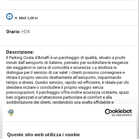
H. MAX 3,00 m
Orario:
H24
Descrizione:
Il Parking Costa d'Amalfi è un parcheggio di qualità, situato a pochi
minuti dall'aeroporto di Salerno, pensato per soddisfare le esigenze
dei viaggiatori in cerca di comodità e sicurezza. La struttura si
distingue per il servizio di car valet: i clienti possono consegnare e
ritirare il proprio veicolo direttamente all'aeroporto, risparmiando
tempo e stress. Questo servizio, rapido ed efficiente, è ideale per chi
desidera iniziare o concludere il proprio viaggio senza
preoccupazioni. Il parcheggio offre inoltre sicurezza costante, spazi
ben organizzati e un'attenzione particolare al comfort e alla
soddisfazione dei clienti, rendendolo una scelta affidabile e
conveniente.
Caratteristiche:
Sicuro e videosorvegliato.
Servizio Car Valet:
Questo sito web utilizza i cookie
Con il servizio car valet l'auto sarà ritirata e riconsegnata direttamente