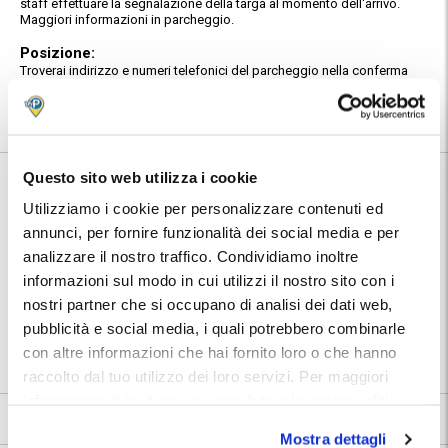
staff effettuare la segnalazione della targa al momento dell'arrivo.
Maggiori informazioni in parcheggio.
Posizione:
Troverai indirizzo e numeri telefonici del parcheggio nella conferma
prenotazione MyParking.
Utilizza la mappa per conoscere la posizione del parcheggio.
Questo sito web utilizza i cookie
Informazioni su Parking Duomo
Utilizziamo i cookie per personalizzare contenuti ed
annunci, per fornire funzionalità dei social media e per
custodito, cctv, wc, ztl no
🅿️ Caratteristiche:
problem
analizzare il nostro traffico. Condividiamo inoltre
autolavaggio, ricarica elettrica,
informazioni sul modo in cui utilizzi il nostro sito con i
🔧 Servizi aggiuntivi:
deposito bagagli
nostri partner che si occupano di analisi dei dati web,
⭐ Votato dai clienti:
9
.1
pubblicità e social media, i quali potrebbero combinarle
📍 Destinazioni servite:
con altre informazioni che hai fornito loro o che hanno
|
Firenze
raccolto dal tuo utilizzo dei loro servizi. Per maggiori
informazioni ti invitiamo a consulatare la nostra politica
9.1
16 recensioni
Vedi tutte
sui cookies
qui
.
Mostra dettagli