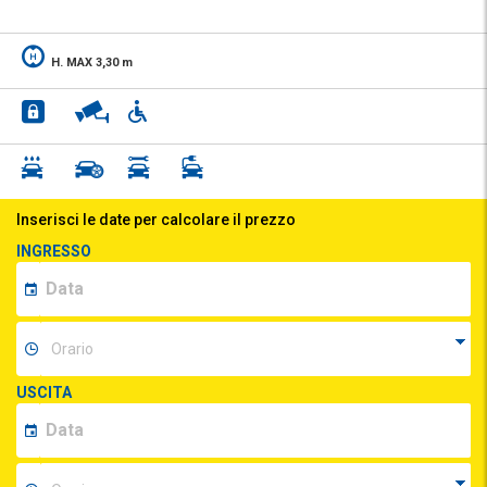
H. MAX 3,30 m
Inserisci le date per calcolare il prezzo
INGRESSO
USCITA