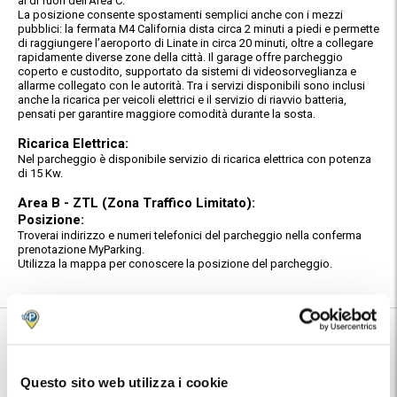
al di fuori dell’Area C.
La posizione consente spostamenti semplici anche con i mezzi
pubblici: la fermata M4 California dista circa 2 minuti a piedi e permette
di raggiungere l’aeroporto di Linate in circa 20 minuti, oltre a collegare
rapidamente diverse zone della città. Il garage offre parcheggio
coperto e custodito, supportato da sistemi di videosorveglianza e
allarme collegato con le autorità. Tra i servizi disponibili sono inclusi
anche la ricarica per veicoli elettrici e il servizio di riavvio batteria,
pensati per garantire maggiore comodità durante la sosta.
Ricarica Elettrica:
Nel parcheggio è disponibile servizio di ricarica elettrica con potenza
di 15 Kw.
Area B - ZTL (Zona Traffico Limitato):
Posizione:
Troverai indirizzo e numeri telefonici del parcheggio nella conferma
prenotazione MyParking.
Utilizza la mappa per conoscere la posizione del parcheggio.
Informazioni su GARAGEDELPARCO
🅿️ Caratteristiche:
custodito, cctv, accessibile
Questo sito web utilizza i cookie