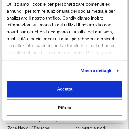
autolavaggio, gommista,
Utilizziamo i cookie per personalizzare contenuti ed
🔧 Servizi aggiuntivi:
officina, ricarica elettrica
annunci, per fornire funzionalità dei social media e per
⭐ Votato dai clienti:
8
.9
analizzare il nostro traffico. Condividiamo inoltre
📍 Destinazioni servite:
informazioni sul modo in cui utilizzi il nostro sito con i
|
Milano
nostri partner che si occupano di analisi dei dati web,
pubblicità e social media, i quali potrebbero combinarle
8.9
13 recensioni
Vedi tutte
con altre informazioni che hai fornito loro o che hanno
raccolto dal tuo utilizzo dei loro servizi. Per maggiori
Nelle vicinanze:
informazioni ti invitiamo a consulatare la nostra politica
Nelle immediate vicinanze del parcheggio si trovano la fermata della
sui cookies
qui
.
metropolitana M4 California e diverse linee di superficie che collegano
Mostra dettagli
rapidamente con il centro città e le principali zone di Milano.
In circa 10-15 minuti a piedi è possibile raggiungere la zona dei Navigli
e della Darsena, mentre in circa 20 minuti si arriva nel cuore del centro
storico oppure all’area di Porta Genova. L’aeroporto di Linate è
Accetta
collegato direttamente tramite la linea M4 in circa 20 minuti.
Rifiuta
Fermata M4 California
2 minuti a piedi
Via Tortona (design district)
5 minuti a piedi
Zona Navigli / Darsena
15 minuti a piedi