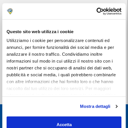
PORTI
Porto di Genova
Porto di Civitavecchia
Questo sito web utilizza i cookie
Porto di Bari
Porto di Milazzo
Utilizziamo i cookie per personalizzare contenuti ed
Porto di Napoli
annunci, per fornire funzionalità dei social media e per
STAZIONI
analizzare il nostro traffico. Condividiamo inoltre
informazioni sul modo in cui utilizzi il nostro sito con i
Milano Centrale
nostri partner che si occupano di analisi dei dati web,
Roma Termini
Napoli Centrale
pubblicità e social media, i quali potrebbero combinarle
Reggio Emilia AV
con altre informazioni che hai fornito loro o che hanno
Milano Rogoredo
raccolto dal tuo utilizzo dei loro servizi. Per maggiori
Tutte le altre destinazioni
informazioni ti invitiamo a consulatare la nostra politica
sui cookies
qui
.
Mostra dettagli
+160
DESTINAZIONI
Accetta