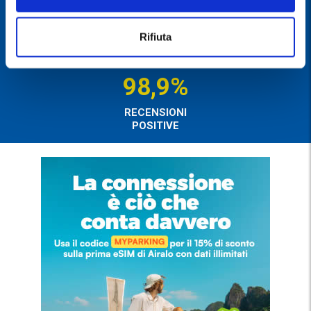
SERVITE
+600
Rifiuta
PARCHEGGI
SELEZIONATI
98,9%
RECENSIONI
POSITIVE